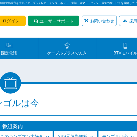
は宮崎県都城市を中心にケーブルテレビ、インターネット、電話、スマートフォン、電気のサービスを展開して
ログイン
ユーザーサポート
お問い合わせ
採用
固定電話
ケーブルプラスでんき
BTVモバイ
ンゴルは今
番組案内
っこのハンズマン大好き
SBS元気告知板
モンゴルは今