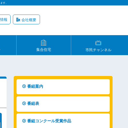
います。
情報
会社概要
ル
集合住宅
市民チャンネル
番組案内
番組表
番組コンクール受賞作品