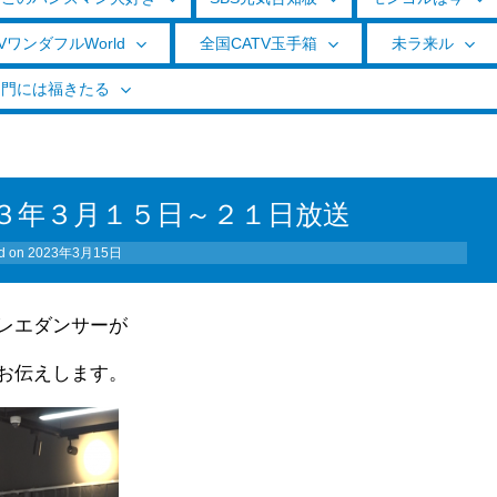
VワンダフルWorld
全国CATV玉手箱
未ラ来ル
く門には福きたる
３年３月１５日～２１日放送
d on
2023年3月15日
レエダンサーが
お伝えします。