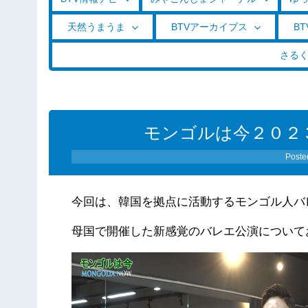
天然うまうま
BTVアーカイブス
BT
さる
モンゴルは今２０２
Poste
今回は、韓国を拠点に活動するモンゴル人バ
母国で開催した新感覚のバレエ公演について