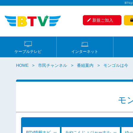
BTV
新規ご加入
ケーブルテレビ
インターネット
HOME
市民チャンネル
番組案内
モンゴルは今
モ
BTV情報ナビ
みやこんじょジャーナル
ゆ