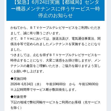
【緊急】6月24日実施【都城局】センタ
ー機器メンテナンスに伴うサービス一時
停止のお知らせ
かねてから、ＢＴＶケーブルテレビサービスをご利用いただき
まして、誠に有り難うございます。
さて、ＢＴＶ㈱においては、放送法及び、電気通信事業法、関
係法令等で定められましたメンテナンスを実施することになり
ました。
つきましては、止むを得ずＢＴＶケーブルテレビサービスを一
時停止することになり、大変ご迷惑をお掛け致しますが、メン
テナンスの趣旨をご理解いただき、ご協力を賜りますよう宜し
くお願い申し上げます。
◆実施日時
2026年 6月24日（水） 午前10時00分 から 午前12時00分
※上記時間帯でサービス断が数回発生します。
◆対象世帯
下記の地域で弊社同軸サービスをご利用のお客様（光サービス
を除く）