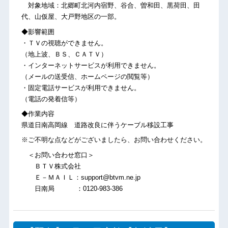
対象地域：北郷町北河内宿野、谷合、曽和田、黒荷田、田
代、山仮屋、大戸野地区の一部。
◆影響範囲
・ＴＶの視聴ができません。
（地上波、ＢＳ、ＣＡＴＶ）
・インターネットサービスが利用できません。
（メールの送受信、ホームページの閲覧等）
・固定電話サービスが利用できません。
（電話の発着信等）
◆作業内容
県道日南高岡線 道路改良に伴うケーブル移設工事
※ご不明な点などがございましたら、お問い合わせください。
＜お問い合わせ窓口＞
ＢＴＶ株式会社
Ｅ－ＭＡＩＬ：support@btvm.ne.jp
日南局 ：0120-983-386