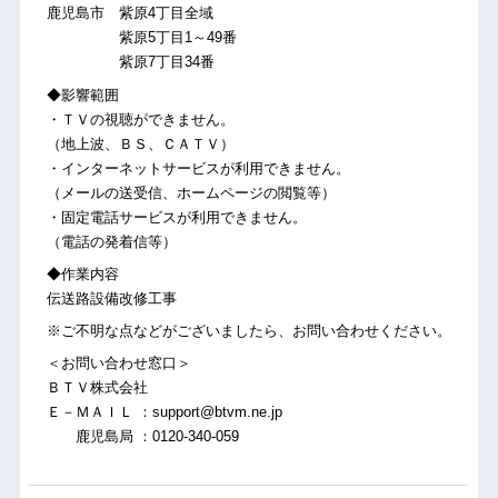
鹿児島市 紫原4丁目全域
紫原5丁目1～49番
紫原7丁目34番
◆影響範囲
・ＴＶの視聴ができません。
（地上波、ＢＳ、ＣＡＴＶ）
・インターネットサービスが利用できません。
（メールの送受信、ホームページの閲覧等）
・固定電話サービスが利用できません。
（電話の発着信等）
◆作業内容
伝送路設備改修工事
※ご不明な点などがございましたら、お問い合わせください。
＜お問い合わせ窓口＞
ＢＴＶ株式会社
Ｅ－ＭＡＩＬ ：support@btvm.ne.jp
鹿児島局 ：0120-340-059