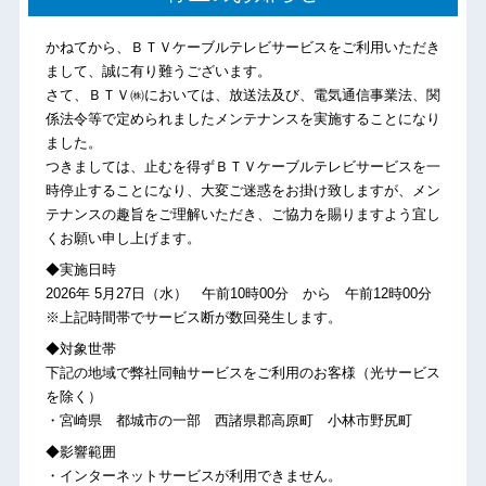
かねてから、ＢＴＶケーブルテレビサービスをご利用いただき
まして、誠に有り難うございます。
さて、ＢＴＶ㈱においては、放送法及び、電気通信事業法、関
係法令等で定められましたメンテナンスを実施することになり
ました。
つきましては、止むを得ずＢＴＶケーブルテレビサービスを一
時停止することになり、大変ご迷惑をお掛け致しますが、メン
テナンスの趣旨をご理解いただき、ご協力を賜りますよう宜し
くお願い申し上げます。
◆実施日時
2026年 5月27日（水） 午前10時00分 から 午前12時00分
※上記時間帯でサービス断が数回発生します。
◆対象世帯
下記の地域で弊社同軸サービスをご利用のお客様（光サービス
を除く）
・宮崎県 都城市の一部 西諸県郡高原町 小林市野尻町
◆影響範囲
・インターネットサービスが利用できません。