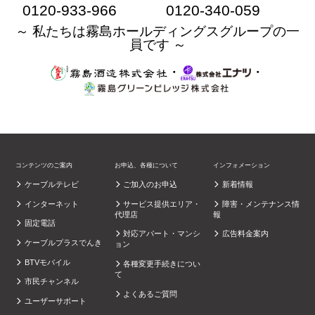
0120-933-966
0120-340-059
～ 私たちは霧島ホールディングスグループの一
員です ～
・
・
コンテンツのご案内
お申込、各種について
インフォメーション
ケーブルテレビ
ご加入のお申込
新着情報
インターネット
サービス提供エリア・
障害・メンテナンス情
代理店
報
固定電話
対応アパート・マンシ
広告料金案内
ケーブルプラスでんき
ョン
BTVモバイル
各種変更手続きについ
て
市民チャンネル
よくあるご質問
ユーザーサポート