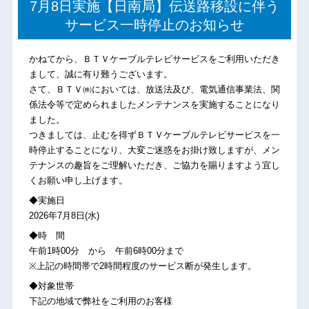
7月8日実施【日南局】伝送路移設に伴う
サービス一時停止のお知らせ
かねてから、ＢＴＶケーブルテレビサービスをご利用いただき
まして、誠に有り難うございます。
さて、ＢＴＶ㈱においては、放送法及び、電気通信事業法、関
係法令等で定められましたメンテナンスを実施することになり
ました。
つきましては、止むを得ずＢＴＶケーブルテレビサービスを一
時停止することになり、大変ご迷惑をお掛け致しますが、メン
テナンスの趣旨をご理解いただき、ご協力を賜りますよう宜し
くお願い申し上げます。
◆実施日
2026年7月8日(水)
◆時 間
午前1時00分 から 午前6時00分まで
※上記の時間帯で2時間程度のサービス断が発生します。
◆対象世帯
下記の地域で弊社をご利用のお客様