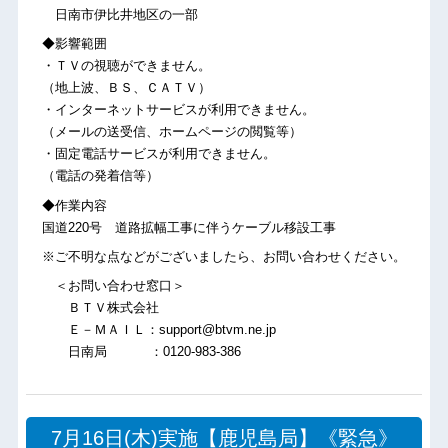
日南市伊比井地区の一部
◆影響範囲
・ＴＶの視聴ができません。
（地上波、ＢＳ、ＣＡＴＶ）
・インターネットサービスが利用できません。
（メールの送受信、ホームページの閲覧等）
・固定電話サービスが利用できません。
（電話の発着信等）
◆作業内容
国道220号 道路拡幅工事に伴うケーブル移設工事
※ご不明な点などがございましたら、お問い合わせください。
＜お問い合わせ窓口＞
ＢＴＶ株式会社
Ｅ－ＭＡＩＬ：support@btvm.ne.jp
日南局 ：0120-983-386
7月16日(木)実施【鹿児島局】《緊急》