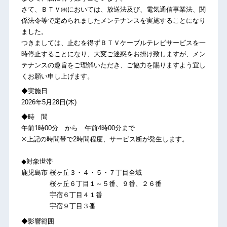
さて、ＢＴＶ㈱においては、放送法及び、電気通信事業法、関
係法令等で定められましたメンテナンスを実施することになり
ました。
つきましては、止むを得ずＢＴＶケーブルテレビサービスを一
時停止することになり、大変ご迷惑をお掛け致しますが、メン
テナンスの趣旨をご理解いただき、ご協力を賜りますよう宜し
くお願い申し上げます。
◆実施日
2026年5月28日(木)
◆時 間
午前1時00分 から 午前4時00分まで
※上記の時間帯で2時間程度、サービス断が発生します。
◆対象世帯
鹿児島市 桜ヶ丘３・４・５・７丁目全域
桜ヶ丘６丁目１～５番、９番、２６番
宇宿６丁目４１番
宇宿９丁目３番
◆影響範囲