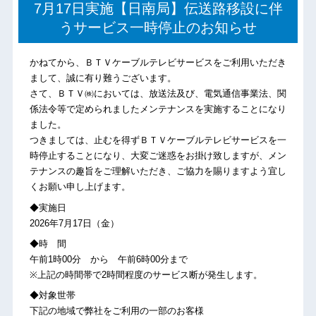
7月17日実施【日南局】伝送路移設に伴
うサービス一時停止のお知らせ
かねてから、ＢＴＶケーブルテレビサービスをご利用いただき
まして、誠に有り難うございます。
さて、ＢＴＶ㈱においては、放送法及び、電気通信事業法、関
係法令等で定められましたメンテナンスを実施することになり
ました。
つきましては、止むを得ずＢＴＶケーブルテレビサービスを一
時停止することになり、大変ご迷惑をお掛け致しますが、メン
テナンスの趣旨をご理解いただき、ご協力を賜りますよう宜し
くお願い申し上げます。
◆実施日
2026年7月17日（金）
◆時 間
午前1時00分 から 午前6時00分まで
※上記の時間帯で2時間程度のサービス断が発生します。
◆対象世帯
下記の地域で弊社をご利用の一部のお客様