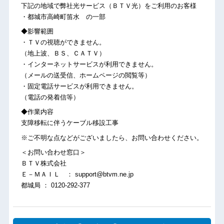
下記の地域で弊社光サービス（ＢＴＶ光）をご利用のお客様
・都城市高崎町笛水 の一部
◆影響範囲
・ＴＶの視聴ができません。
（地上波、ＢＳ、ＣＡＴＶ）
・インターネットサービスが利用できません。
（メールの送受信、ホームページの閲覧等）
・固定電話サービスが利用できません。
（電話の発着信等）
◆作業内容
支障移転に伴うケーブル移設工事
※ご不明な点などがございましたら、お問い合わせください。
＜お問い合わせ窓口＞
ＢＴＶ株式会社
Ｅ－ＭＡＩＬ ： support@btvm.ne.jp
都城局 ： 0120-292-377