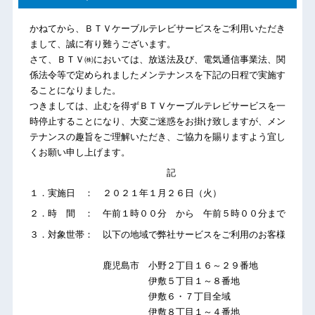
かねてから、ＢＴＶケーブルテレビサービスをご利用いただき
まして、誠に有り難うございます。
さて、ＢＴＶ㈱においては、放送法及び、電気通信事業法、関
係法令等で定められましたメンテナンスを下記の日程で実施す
ることになりました。
つきましては、止むを得ずＢＴＶケーブルテレビサービスを一
時停止することになり、大変ご迷惑をお掛け致しますが、メン
テナンスの趣旨をご理解いただき、ご協力を賜りますよう宜し
くお願い申し上げます。
記
１．実施日 ： ２０２１年１月２６日（火）
２．時 間 ： 午前１時００分 から 午前５時００分まで
３．対象世帯： 以下の地域で弊社サービスをご利用のお客様
鹿児島市 小野２丁目１６～２９番地
伊敷５丁目１～８番地
伊敷６・７丁目全域
伊敷８丁目１～４番地