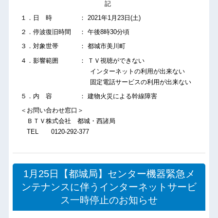
記
１．日 時 ： 2021年1月23日(土)
２．停波復旧時間 ： 午後8時30分頃
３．対象世帯 ： 都城市美川町
４．影響範囲 ： ＴＶ視聴ができない
インターネットの利用が出来ない
固定電話サービスの利用が出来ない
５．内 容 ： 建物火災による幹線障害
＜お問い合わせ窓口＞
ＢＴＶ株式会社 都城・西諸局
TEL 0120-292-377
1月25日【都城局】センター機器緊急メ
ンテナンスに伴うインターネットサービ
ス一時停止のお知らせ