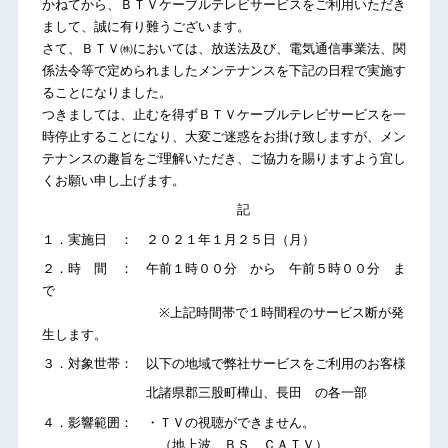
かねてから、ＢＴＶケーブルテレビサービスをご利用いただき
まして、誠に有り難うございます。
さて、ＢＴＶ㈱においては、放送法及び、電気通信事業法、関
係法令等で定められましたメンテナンスを下記の日程で実施す
ることになりました。
つきましては、止むを得ずＢＴＶケーブルテレビサービスを一
時停止することになり、大変ご迷惑をお掛け致しますが、メン
テナンスの趣旨をご理解いただき、ご協力を賜りますよう宜し
くお願い申し上げます。
記
１．実施日 ： ２０２１年１月２５日（月）
２．時 間 ： 午前１時００分 から 午前５時００分 ま
で
※上記時間帯で１時間程のサービス断が発
生します。
３．対象世帯： 以下の地域で弊社サービスをご利用のお客様
北諸県郡三股町樺山、長田 の各一部
４．影響範囲： ・ＴＶの視聴ができません。
（地上波、ＢＳ、ＣＡＴＶ）