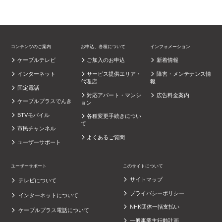
コンテンツのご案内
お申込、各種について
インフォメーション
ケーブルテレビ
ご加入のお申込
新着情報
インターネット
サービス提供エリア・
障害・メンテナンス情
代理店
報
固定電話
対応アパート・マンシ
広告料金案内
ケーブルプラスでんき
ョン
BTVモバイル
各種変更手続きについ
て
市民チャンネル
よくあるご質問
ユーザーサポート
ユーザーサポート
このサイトについて
サイトマップ
テレビについて
プライバシーポリシー
インターネットについて
NHK団体一括支払い
ケーブルプラス電話について
一般事業主行動計画