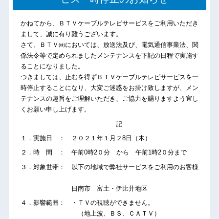
かねてから、ＢＴＶケーブルテレビサービスをご利用いただき
まして、誠に有り難うございます。
さて、ＢＴＶ㈱においては、放送法及び、電気通信事業法、関
係法令等で定められましたメンテナンスを下記の日程で実施す
ることになりました。
つきましては、止むを得ずＢＴＶケーブルテレビサービスを一
時停止することになり、大変ご迷惑をお掛け致しますが、メン
テナンスの趣旨をご理解いただき、ご協力を賜りますよう宜し
くお願い申し上げます。
記
１．実施日 ： ２０２１年１月２8日（木）
２．時 間 ： 午前0時2０分 から 午前1時2０分まで
３．対象世帯： 以下の地域で弊社サービスをご利用のお客様
日南市 富土・伊比井地区
４．影響範囲： ・ＴＶの視聴ができません。
（地上波、ＢＳ、ＣＡＴＶ）