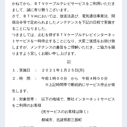
かねてから、ＢＴＶケーブルテレビサービスをご利用いただき
まして、誠に有り難うございます。
さて、ＢＴＶ㈱においては、放送法及び、電気通信事業法、関
係法令等で定められましたメンテナンスを下記の日程で実施す
ることになりました。
つきましては、止むを得ずＢＴＶケーブルテレビインターネッ
トサービスを一時停止することになり、大変ご迷惑をお掛け致
しますが、メンテナンスの趣旨をご理解いただき、ご協力を賜
りますよう宜しくお願い申し上げます。
記
１．実施日 ： ２０２１年１月２５日(月)
２．時 間 ： 午前１時００分 から 午前４時００分
※上記時間帯で断続的にサービス停止が発
生します。
３．対象世帯： 以下の地域で、弊社インターネットサービス
をご利用のお客様
(光サービスのお客様は除く）
都城市、北諸県郡三股町