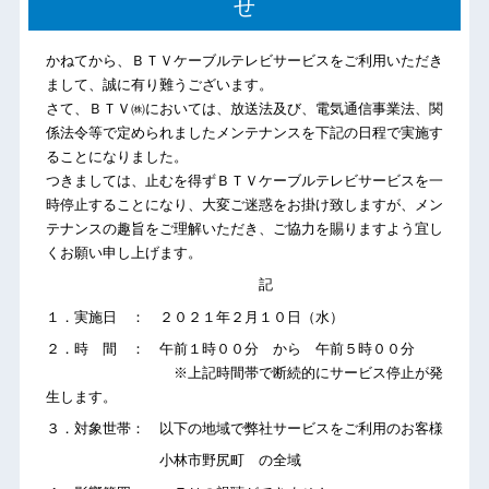
せ
かねてから、ＢＴＶケーブルテレビサービスをご利用いただき
まして、誠に有り難うございます。
さて、ＢＴＶ㈱においては、放送法及び、電気通信事業法、関
係法令等で定められましたメンテナンスを下記の日程で実施す
ることになりました。
つきましては、止むを得ずＢＴＶケーブルテレビサービスを一
時停止することになり、大変ご迷惑をお掛け致しますが、メン
テナンスの趣旨をご理解いただき、ご協力を賜りますよう宜し
くお願い申し上げます。
記
１．実施日 ： ２０２１年２月１０日（水）
２．時 間 ： 午前１時００分 から 午前５時００分
※上記時間帯で断続的にサービス停止が発
生します。
３．対象世帯： 以下の地域で弊社サービスをご利用のお客様
小林市野尻町 の全域