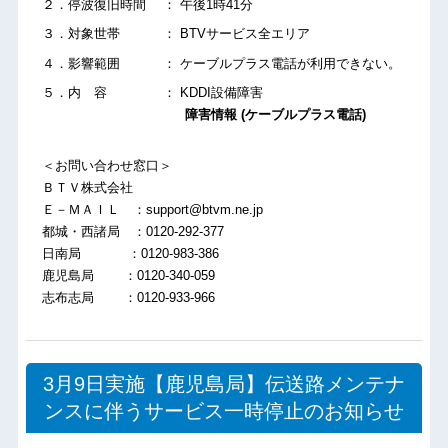
２．停波復旧時間 ： 午後1時41分
３．対象世帯 ： BTVサービス全エリア
４．影響範囲 ： ケーブルプラス電話が利用できない。
５．内 容 ： KDDI設備障害
障害情報 (ケーブルプラス電話)
＜お問い合わせ窓口＞
ＢＴＶ株式会社
Ｅ－ＭＡＩＬ ：support@btvm.ne.jp
都城・西諸局 ：0120-292-377
日南局 ：0120-983-386
鹿児島局 ：0120-340-059
志布志局 ：0120-933-966
3月9日実施【鹿児島局】伝送路メンテナ
ンスに伴うサービス一時停止のお知らせ