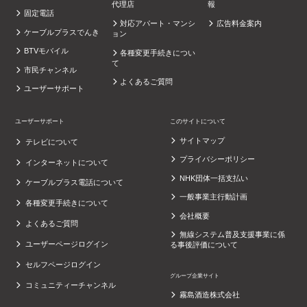
代理店
報
固定電話
対応アパート・マンシ
広告料金案内
ケーブルプラスでんき
ョン
BTVモバイル
各種変更手続きについ
て
市民チャンネル
よくあるご質問
ユーザーサポート
ユーザーサポート
このサイトについて
サイトマップ
テレビについて
プライバシーポリシー
インターネットについて
NHK団体一括支払い
ケーブルプラス電話について
一般事業主行動計画
各種変更手続きについて
会社概要
よくあるご質問
無線システム普及支援事業に係
ユーザーページログイン
る事後評価について
セルフページログイン
グループ企業サイト
コミュニティーチャンネル
霧島酒造株式会社