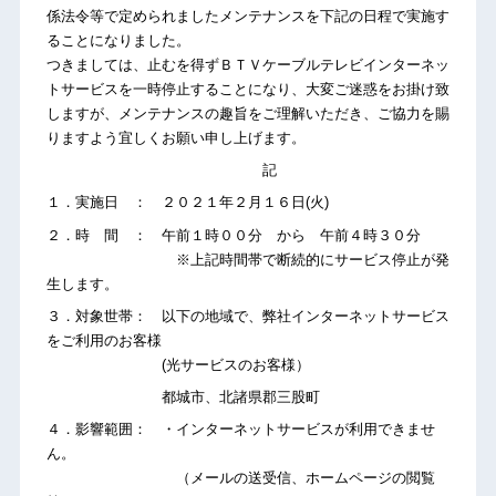
係法令等で定められましたメンテナンスを下記の日程で実施す
ることになりました。
つきましては、止むを得ずＢＴＶケーブルテレビインターネッ
トサービスを一時停止することになり、大変ご迷惑をお掛け致
しますが、メンテナンスの趣旨をご理解いただき、ご協力を賜
りますよう宜しくお願い申し上げます。
記
１．実施日 ： ２０２１年２月１６日(火)
２．時 間 ： 午前１時００分 から 午前４時３０分
※上記時間帯で断続的にサービス停止が発
生します。
３．対象世帯： 以下の地域で、弊社インターネットサービス
をご利用のお客様
(光サービスのお客様）
都城市、北諸県郡三股町
４．影響範囲： ・インターネットサービスが利用できませ
ん。
（メールの送受信、ホームページの閲覧