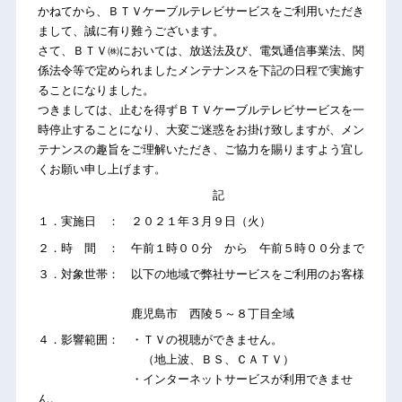
かねてから、ＢＴＶケーブルテレビサービスをご利用いただき
まして、誠に有り難うございます。
さて、ＢＴＶ㈱においては、放送法及び、電気通信事業法、関
係法令等で定められましたメンテナンスを下記の日程で実施す
ることになりました。
つきましては、止むを得ずＢＴＶケーブルテレビサービスを一
時停止することになり、大変ご迷惑をお掛け致しますが、メン
テナンスの趣旨をご理解いただき、ご協力を賜りますよう宜し
くお願い申し上げます。
記
１．実施日 ： ２０２１年３月９日（火）
２．時 間 ： 午前１時００分 から 午前５時００分まで
３．対象世帯： 以下の地域で弊社サービスをご利用のお客様
鹿児島市 西陵５～８丁目全域
４．影響範囲： ・ＴＶの視聴ができません。
（地上波、ＢＳ、ＣＡＴＶ）
・インターネットサービスが利用できませ
ん。