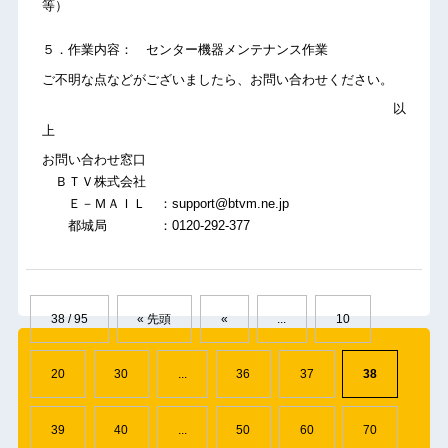
等）
５．作業内容： センター機器メンテナンス作業
ご不明な点などがございましたら、お問い合わせください。
以
上
お問い合わせ窓口
ＢＴＶ株式会社
Ｅ－ＭＡＩＬ ：support@btvm.ne.jp
都城局 ：0120-292-377
38 / 95
« 先頭
«
...
10
20
30
...
36
37
38
39
40
...
50
60
70