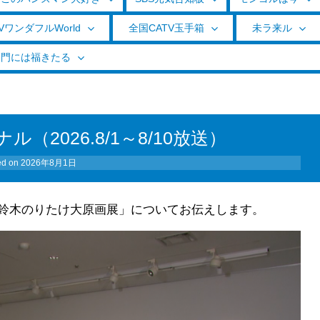
VワンダフルWorld
全国CATV玉手箱
未ラ来ル
く門には福きたる
2026.8/1～8/10放送）
ed on
2026年8月1日
鈴木のりたけ大原画展」についてお伝えします。