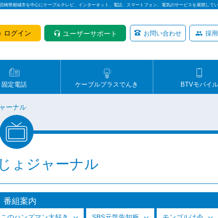
は宮崎県都城市を中心にケーブルテレビ、インターネット、電話、スマートフォン、電気のサービスを展開して
ログイン
ユーザーサポート
お問い合わせ
採用
固定電話
ケーブルプラスでんき
BTVモバイ
ャーナル
じょジャーナル
番組案内
っこのハンズマン大好き
SBS元気告知板
モンゴルは今