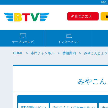
BTV
新規ご加入
ケーブルテレビ
インターネット
HOME
市民チャンネル
番組案内
みやこんじょジ
みやこん
BTV情報ナビ
みやこんじょジャーナル
ゆ