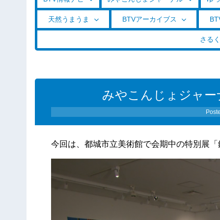
天然うまうま
BTVアーカイブス
BT
さる
みやこんじょジャーナル（
Post
今回は、都城市立美術館で会期中の特別展「