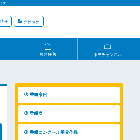
います。
情報
会社概要
ル
集合住宅
市民チャンネル
番組案内
番組表
番組コンクール受賞作品