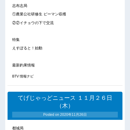
志布志局
①農業公社研修生 ピーマン収穫
②②イチョウの下で交流
特集
えすぽると！始動
最新釣果情報
BTV 情報ナビ
てげじゃっどニュース １１月２６日
（木）
Posted on
2020年11月26日
都城局