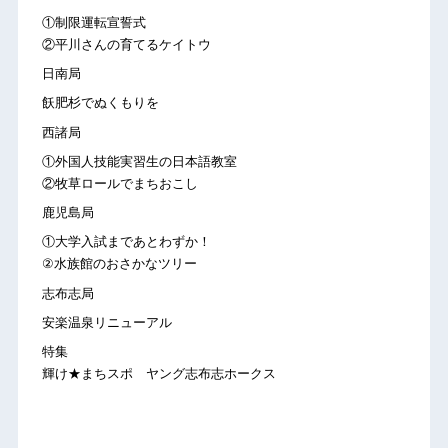
①制限運転宣誓式
②平川さんの育てるケイトウ
日南局
飫肥杉でぬくもりを
西諸局
①外国人技能実習生の日本語教室
②牧草ロールでまちおこし
鹿児島局
①大学入試まであとわずか！
②水族館のおさかなツリー
志布志局
安楽温泉リニューアル
特集
輝け★まちスポ ヤング志布志ホークス