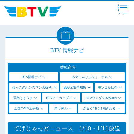
メニュー
BTV 情報ナビ
番組案内
BTV情報ナビ
みやこんじょジャーナル
ゆっこのハンズマン大好き
SBS元気告知板
モンゴルは今
天然うまうま
BTVアーカイブス
BTVワンダフルWorld
全国CATV玉手箱
未ラ来ル
さるく門には福きたる
てげじゃっどニュース 1/10・1/11放送