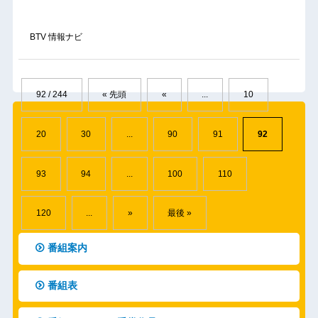
BTV 情報ナビ
92 / 244
« 先頭
«
...
10
20
30
...
90
91
92
93
94
...
100
110
120
...
»
最後 »
番組案内
番組表