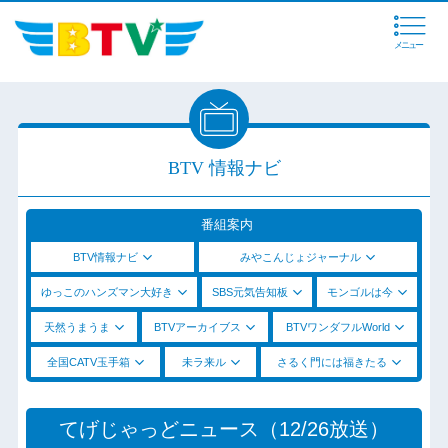
メニュー
BTV 情報ナビ
番組案内
BTV情報ナビ
みやこんじょジャーナル
ゆっこのハンズマン大好き
SBS元気告知板
モンゴルは今
天然うまうま
BTVアーカイブス
BTVワンダフルWorld
全国CATV玉手箱
未ラ来ル
さるく門には福きたる
てげじゃっどニュース（12/26放送）