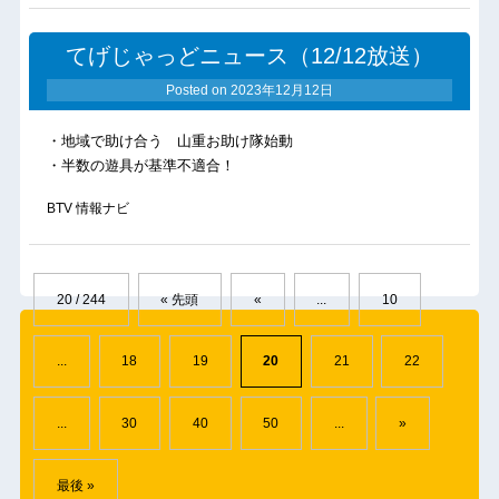
てげじゃっどニュース（12/12放送）
Posted on
2023年12月12日
・地域で助け合う 山重お助け隊始動
・半数の遊具が基準不適合！
BTV 情報ナビ
20 / 244
« 先頭
«
...
10
...
18
19
20
21
22
...
30
40
50
...
»
最後 »