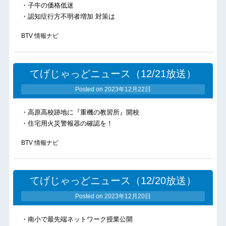
・子牛の価格低迷
・認知症行方不明者増加 対策は
BTV 情報ナビ
てげじゃっどニュース（12/21放送）
Posted on
2023年12月22日
・高原高校跡地に『重機の教習所』開校
・住宅用火災警報器の確認を！
BTV 情報ナビ
てげじゃっどニュース（12/20放送）
Posted on
2023年12月20日
・南小で最先端ネットワーク授業公開