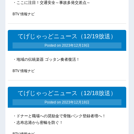
・ここに注目！交通安全～事故多発交差点～
BTV 情報ナビ
てげじゃっどニュース（12/19放送）
Posted on
2023年12月19日
・地域の伝統楽器 ゴッタン奏者復活！
BTV 情報ナビ
てげじゃっどニュース（12/18放送）
Posted on
2023年12月18日
・ドナーと職場への奨励金で骨髄バンク登録者増へ！
・志布志港から密輸を防ぐ！