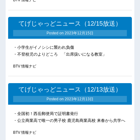
BTV 情報ナビ
てげじゃっどニュース（12/15放送）
Posted on
2023年12月15日
・小学生がイノシシに襲われ負傷
・不登校児のよりどころ 「出席扱いになる教室」
BTV 情報ナビ
てげじゃっどニュース（12/13放送）
Posted on
2023年12月13日
・全国初！西岳郵便局で証明書発行
・公立商業高で唯一の男子校 鹿児島商業高校 来春から共学へ
BTV 情報ナビ