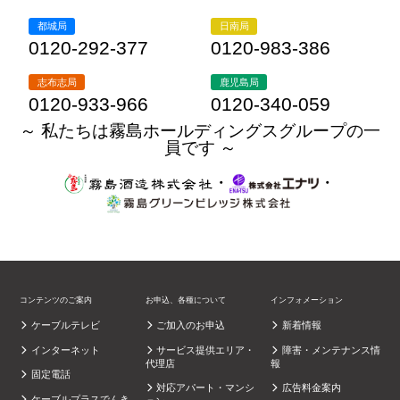
都城局
日南局
0120-292-377
0120-983-386
志布志局
鹿児島局
0120-933-966
0120-340-059
～ 私たちは霧島ホールディングスグループの一
員です ～
・
・
コンテンツのご案内
お申込、各種について
インフォメーション
ケーブルテレビ
ご加入のお申込
新着情報
インターネット
サービス提供エリア・
障害・メンテナンス情
代理店
報
固定電話
対応アパート・マンシ
広告料金案内
ケーブルプラスでんき