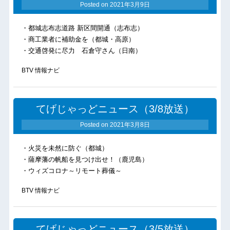
Posted on
2021年3月9日
・都城志布志道路 新区間開通（志布志）
・商工業者に補助金を（都城・高原）
・交通啓発に尽力 石倉守さん（日南）
BTV 情報ナビ
てげじゃっどニュース（3/8放送）
Posted on
2021年3月8日
・火災を未然に防ぐ（都城）
・薩摩藩の帆船を見つけ出せ！（鹿児島）
・ウィズコロナ～リモート葬儀～
BTV 情報ナビ
てげじゃっどニュース（3/5放送）