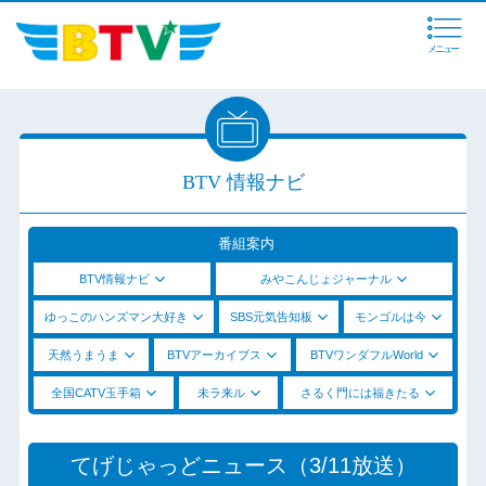
メニュー
BTV 情報ナビ
番組案内
BTV情報ナビ
みやこんじょジャーナル
ゆっこのハンズマン大好き
SBS元気告知板
モンゴルは今
天然うまうま
BTVアーカイブス
BTVワンダフルWorld
全国CATV玉手箱
未ラ来ル
さるく門には福きたる
てげじゃっどニュース（3/11放送）