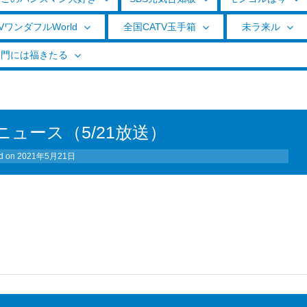
VワンダフルWorld
全国CATV玉手箱
未ラ来ル
く門には福きたる
ュース（5/21放送）
d on
2021年5月21日