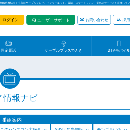
は宮崎県都城市を中心にケーブルテレビ、インターネット、電話、スマートフォン、電気のサービスを展開して
ログイン
ユーザーサポート
お問い合わせ
採用
固定電話
ケーブルプラスでんき
BTVモバイ
V 情報ナビ
番組案内
っこのハンズマン大好き
SBS元気告知板
モンゴルは今