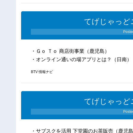
てげじゃっどニ
Poste
・Ｇｏ Ｔｏ 商店街事業（鹿児島）
・オンライン通いの場アプリとは？（日南）
BTV 情報ナビ
てげじゃっどニ
Poste
・サブスクを活用 下堂園のお茶販売（鹿児