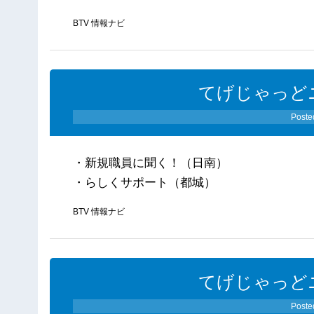
BTV 情報ナビ
てげじゃっどニ
Poste
・新規職員に聞く！（日南）
・らしくサポート（都城）
BTV 情報ナビ
てげじゃっどニ
Poste