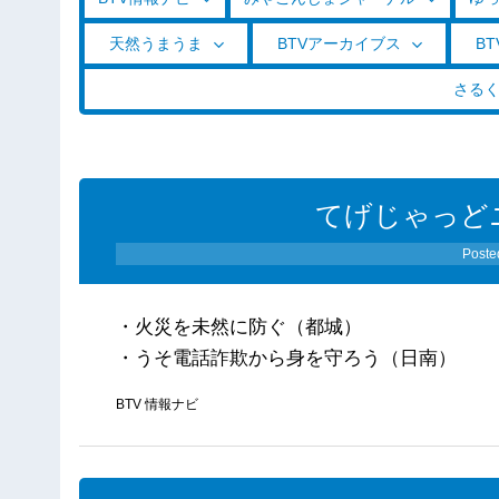
天然うまうま
BTVアーカイブス
BT
さる
てげじゃっどニ
Poste
・火災を未然に防ぐ（都城）
・うそ電話詐欺から身を守ろう（日南）
BTV 情報ナビ