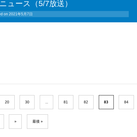
ニュース（5/7放送）
ed on
2021年5月7日
20
30
...
81
82
83
84
»
最後 »