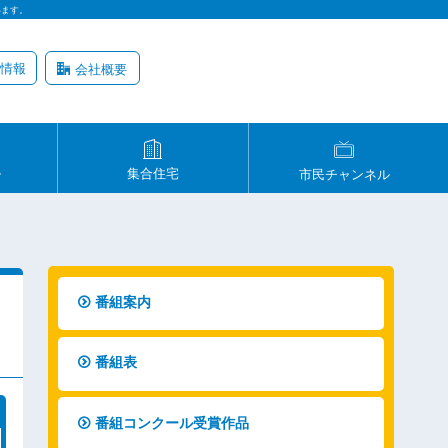
います。
情報
会社概要
ル
集合住宅
市民チャンネル
番組案内
番組表
番組コンクール受賞作品