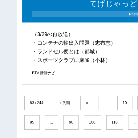
てげじゃっど
Post
（3/29の再放送）
・コンテナの輸出入問題（志布志）
・ランドセル便とは（都城）
・スポーツクラブに麻雀（小林）
BTV 情報ナビ
83 / 244
« 先頭
«
...
10
85
...
90
100
110
...