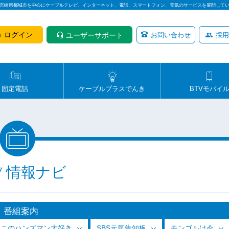
は宮崎県都城市を中心にケーブルテレビ、インターネット、電話、スマートフォン、電気のサービスを展開して
ログイン
ユーザーサポート
お問い合わせ
採用
固定電話
ケーブルプラスでんき
BTVモバイ
V 情報ナビ
番組案内
っこのハンズマン大好き
SBS元気告知板
モンゴルは今