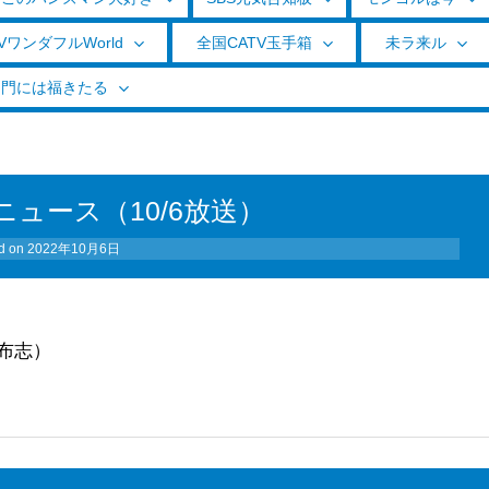
VワンダフルWorld
全国CATV玉手箱
未ラ来ル
く門には福きたる
ュース（10/6放送）
d on
2022年10月6日
布志）