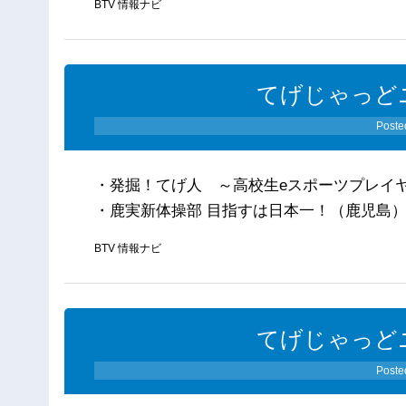
BTV 情報ナビ
てげじゃっどニ
Poste
・発掘！てげ人 ～高校生eスポーツプレイ
・鹿実新体操部 目指すは日本一！（鹿児島
BTV 情報ナビ
てげじゃっどニ
Poste