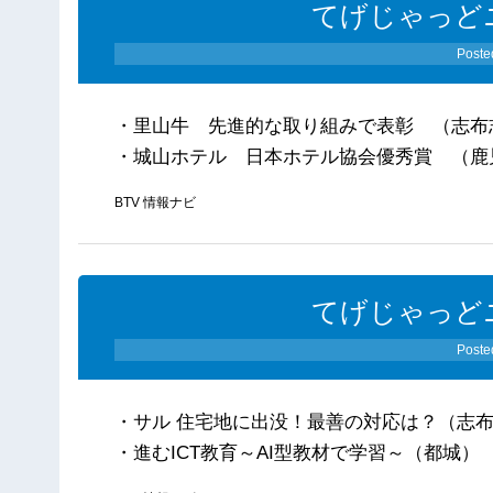
てげじゃっどニ
Poste
・里山牛 先進的な取り組みで表彰 （志布
・城山ホテル 日本ホテル協会優秀賞 （鹿
BTV 情報ナビ
てげじゃっどニ
Poste
・サル 住宅地に出没！最善の対応は？（志
・進むICT教育～AI型教材で学習～（都城）