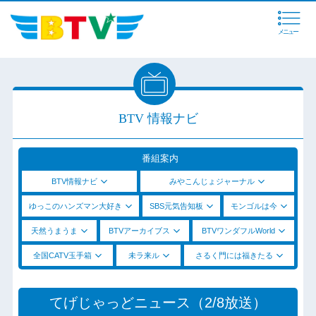
メニュー
BTV 情報ナビ
番組案内
BTV情報ナビ
みやこんじょジャーナル
ゆっこのハンズマン大好き
SBS元気告知板
モンゴルは今
天然うまうま
BTVアーカイブス
BTVワンダフルWorld
全国CATV玉手箱
未ラ来ル
さるく門には福きたる
てげじゃっどニュース（2/8放送）