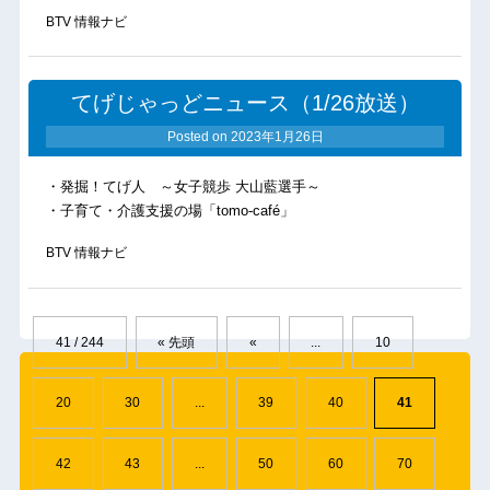
BTV 情報ナビ
てげじゃっどニュース（1/26放送）
Posted on
2023年1月26日
・発掘！てげ人 ～女子競歩 大山藍選手～
・子育て・介護支援の場「tomo-café」
BTV 情報ナビ
41 / 244
« 先頭
«
...
10
20
30
...
39
40
41
42
43
...
50
60
70