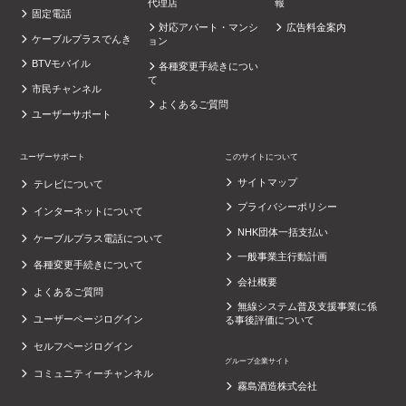
代理店
報
固定電話
対応アパート・マンシ
広告料金案内
ケーブルプラスでんき
ョン
BTVモバイル
各種変更手続きについ
て
市民チャンネル
よくあるご質問
ユーザーサポート
ユーザーサポート
このサイトについて
サイトマップ
テレビについて
プライバシーポリシー
インターネットについて
NHK団体一括支払い
ケーブルプラス電話について
一般事業主行動計画
各種変更手続きについて
会社概要
よくあるご質問
無線システム普及支援事業に係
ユーザーページログイン
る事後評価について
セルフページログイン
グループ企業サイト
コミュニティーチャンネル
霧島酒造株式会社