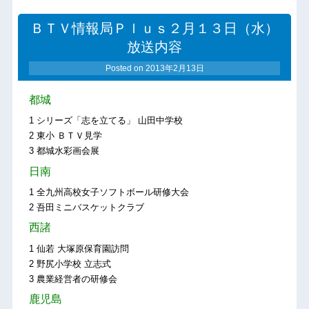
ＢＴＶ情報局Ｐｌｕｓ２月１３日（水）
放送内容
Posted on
2013年2月13日
都城
1 シリーズ「志を立てる」 山田中学校
2 東小 ＢＴＶ見学
3 都城水彩画会展
日南
1 全九州高校女子ソフトボール研修大会
2 吾田ミニバスケットクラブ
西諸
1 仙若 大塚原保育園訪問
2 野尻小学校 立志式
3 農業経営者の研修会
鹿児島