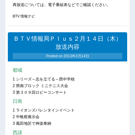
再放送については、電子番組表などでご確認ください。
BTV 情報ナビ
ＢＴＶ情報局Ｐｌｕｓ２月１４日（木）
放送内容
Posted on
2013年2月14日
都城
1 シリーズ～志を立てる～西中学校
2 県南ブロック ミニテニス大会
3 第３０９回ロビーコンサート
日南
1 ライオンズバレンタインイベント
2 中晩柑展示会
3 風田地区で神楽奉納
西諸