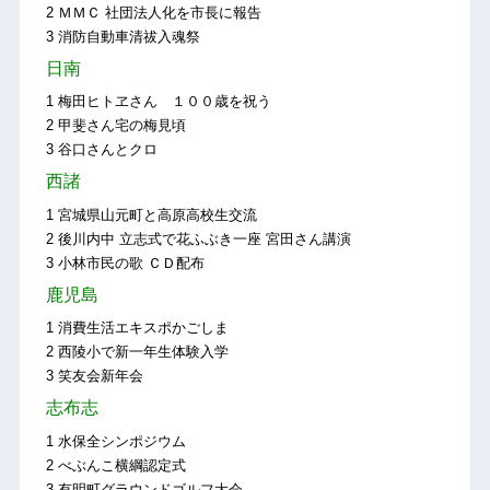
2 ＭＭＣ 社団法人化を市長に報告
3 消防自動車清祓入魂祭
日南
1 梅田ヒトヱさん １００歳を祝う
2 甲斐さん宅の梅見頃
3 谷口さんとクロ
西諸
1 宮城県山元町と高原高校生交流
2 後川内中 立志式で花ふぶき一座 宮田さん講演
3 小林市民の歌 ＣＤ配布
鹿児島
1 消費生活エキスポかごしま
2 西陵小で新一年生体験入学
3 笑友会新年会
志布志
1 水保全シンポジウム
2 べぶんこ横綱認定式
3 有明町グラウンドゴルフ大会