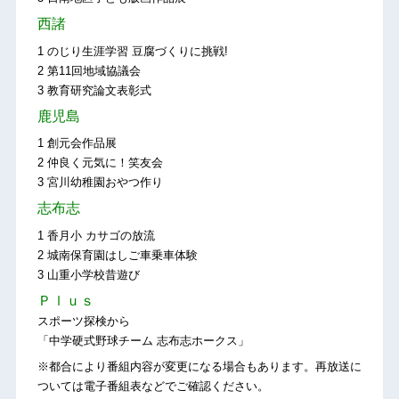
西諸
1 のじり生涯学習 豆腐づくりに挑戦!
2 第11回地域協議会
3 教育研究論文表彰式
鹿児島
1 創元会作品展
2 仲良く元気に！笑友会
3 宮川幼稚園おやつ作り
志布志
1 香月小 カサゴの放流
2 城南保育園はしご車乗車体験
3 山重小学校昔遊び
Ｐｌｕｓ
スポーツ探検から
「中学硬式野球チーム 志布志ホークス」
※都合により番組内容が変更になる場合もあります。再放送に
ついては電子番組表などでご確認ください。