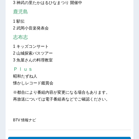
3 神武の里たかはるひなまつり 開催中
鹿児島
1 駅伝
2 武岡小音楽発表会
志布志
1 キッズコンサート
2 山城探索バスツアー
3 魚屋さんの料理教室
Ｐｌｕｓ
昭和たずね人
懐かしレコード鑑賞会
※都合により番組内容が変更になる場合もあります。
再放送については電子番組表などでご確認ください。
BTV 情報ナビ