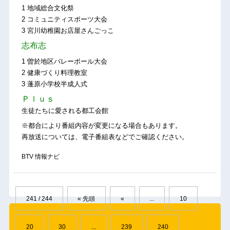
1 地域総合文化祭
2 コミュニティスポーツ大会
3 宮川幼稚園お店屋さんごっこ
志布志
1 曽於地区バレーボール大会
2 健康づくり料理教室
3 蓬原小学校半成人式
Ｐｌｕｓ
生徒たちに愛される都工会館
※都合により番組内容が変更になる場合もあります。
再放送については、電子番組表などでご確認ください。
BTV 情報ナビ
241 / 244
« 先頭
«
...
10
20
30
...
239
240