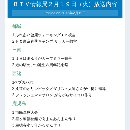
ＢＴＶ情報局２月１９日（火）放送内容
Posted on
2013年2月19日
都城
1 ふれあい健康ウォーキングｉｎ祝吉
2 ＦＣ東京春季キャンプ サッカー教室
日南
1 ＪＡはまゆうがカーブミラー贈呈
2 港の駅めいつ誕生８周年記念祭
西諸
1ベブガハホ
2 柔道のオリンピックメダリスト大迫さんが生徒に指導
3 フレッシュママサロン がらがらサイコロ作り
鹿児島
1 市民卓球大会
2 星ヶ峯福祉館で肉まんあんまん作り
3 皇徳寺小３年かるかん作り