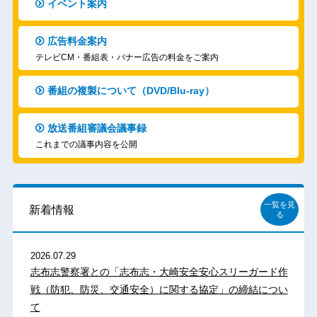
イベント案内
広告料金案内
テレビCM・番組表・バナー広告の料金をご案内
番組の複製について（DVD/Blu-ray）
放送番組審議会議事録
これまでの議事内容を公開
一覧を見
新着情報
る
2026.07.29
志布志警察署との「志布志・大崎安全安心スリーガード作
戦（防犯、防災、交通安全）に関する協定」の締結につい
て