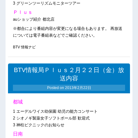
3 グリーンツーリズムモニターツアー
Ｐｌｕｓ
auショップ紹介 都北店
※都合により番組内容が変更になる場合もあります。 再放送
については電子番組表などでご確認ください。
BTV 情報ナビ
BTV情報局Ｐｌｕｓ２月２２日（金）放
送内容
Posted on
2013年2月22日
都城
1 エーデルワイス幼保園 幼児の能力コンサート
2 シオノギ製薬女子ソフトボール部 歓迎式
3 神柱ピクニックのお知らせ
日南