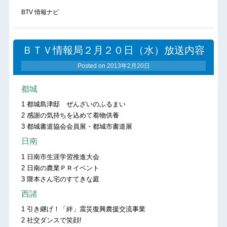
BTV 情報ナビ
ＢＴＶ情報局２月２０日（水）放送内容
Posted on
2013年2月20日
都城
1 都城島津邸 ぜんざいのふるまい
2 感謝の気持ちを込めて着物供養
3 都城書道協会会員展・都城市書道展
日南
1 日南市生涯学習推進大会
2 日南の農業ＰＲイベント
3 隈本さん宅のすてきな庭
西諸
1 引き継げ！「絆」震災復興農援交流事業
2 社交ダンスで笑顔!