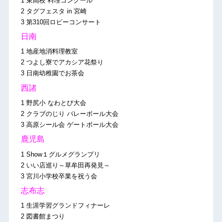
1 東高校 料理コンクール
2 タグフェスタ in 宮崎
3 第310回ロビーコンサート
日南
1 地産地消料理教室
2 つよし寮でアカシア花祭り
3 日南幼稚園でお茶会
西諸
1 野尻小 なわとび大会
2 クラブのじり バレーボール大会
3 高原シール会 ゲートボール大会
鹿児島
1 Show１グルメグランプリ
2 いい店巡り～草牟田再発見～
3 宮川小学校卒業を祝う会
志布志
1 生涯学習グランドフィナーレ
2 図書館まつり