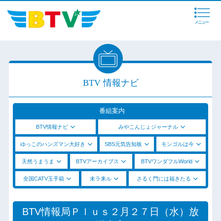
メニュー
BTV 情報ナビ
番組案内
BTV情報ナビ
みやこんじょジャーナル
ゆっこのハンズマン大好き
SBS元気告知板
モンゴルは今
天然うまうま
BTVアーカイブス
BTVワンダフルWorld
全国CATV玉手箱
未ラ来ル
さるく門には福きたる
BTV情報局Ｐｌｕｓ２月２７日（水）放