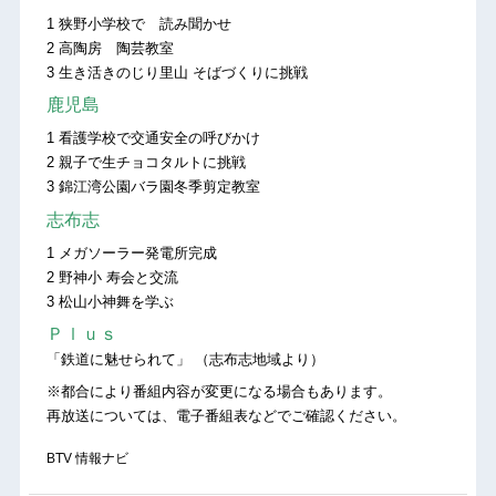
1 狭野小学校で 読み聞かせ
2 高陶房 陶芸教室
3 生き活きのじり里山 そばづくりに挑戦
鹿児島
1 看護学校で交通安全の呼びかけ
2 親子で生チョコタルトに挑戦
3 錦江湾公園バラ園冬季剪定教室
志布志
1 メガソーラー発電所完成
2 野神小 寿会と交流
3 松山小神舞を学ぶ
Ｐｌｕｓ
「鉄道に魅せられて」 （志布志地域より）
※都合により番組内容が変更になる場合もあります。
再放送については、電子番組表などでご確認ください。
BTV 情報ナビ