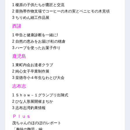
1 榎原の子供たちが鷹匠と交流
2 亜熱帯作物支場でコーヒーの木の実とベニヒモの木見頃
3 ちりめん細工作品展
西諸
1 申告と健康診断を一緒に!
2 自然の恵みをお届け!杜の穂倉
3 ハーブを使ったお菓子作り
鹿児島
1 東町内会お達者クラブ
2 純心女子卒業制作展
3 皇徳寺小４年生なわとび大会
志布志
1 Ｓｈｏｗ－１グランプリ出陣式
2 ひな人形展開催まぢか
3 志布志湾釣果情報
Ｐｌｕｓ
茂ちゃんのほのぼのレポート
「趣味の陶芸」編