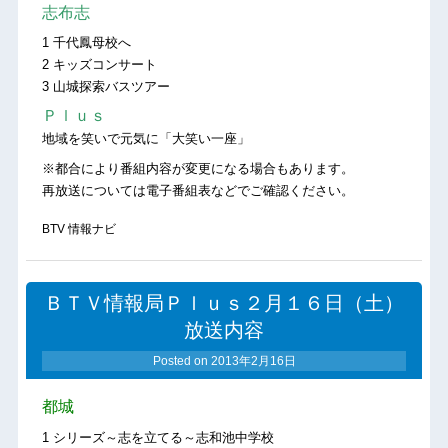
志布志
1 千代鳳母校へ
2 キッズコンサート
3 山城探索バスツアー
Ｐｌｕｓ
地域を笑いで元気に「大笑い一座」
※都合により番組内容が変更になる場合もあります。
再放送については電子番組表などでご確認ください。
BTV 情報ナビ
ＢＴＶ情報局Ｐｌｕｓ２月１６日（土）
放送内容
Posted on
2013年2月16日
都城
1 シリーズ～志を立てる～志和池中学校