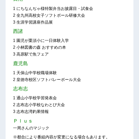
1 にちなんぢゃ様特製弁当お披露目・試食会
2 全九州高校女子ソフトボール研修大会
3 生涯学習講座作品展
西諸
1 園児が栗須小に一日体験入学
2 小林図書の森 おすすめの本
3 高原駅で魚フェア
鹿児島
1 天保山中学校職場体験
2 皇徳寺校区ソフトバレーボール大会
志布志
1 通山小学校学習発表会
2 志布志小学校なわとび大会
3 志布志湾釣果情報
Ｐｌｕｓ
一周さんのマジック
※都合により番組内容が変更になる場合もあります。