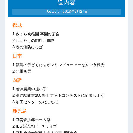
送内容
Posted on
2013年2月27日
都城
1 さくら幼稚園 卒園お茶会
2 しいたけの駒打ち体験
3 春の消防ひろば
日南
1 福島の子どもたちがマリンビューアーなんごう観光
2 水墨画展
西諸
1 若き農業の担い手
2 高原駅開業100周年 フォトコンテストに応募しよう
3 加工センターのねったぼ
鹿児島
1 勤労青少年ホーム祭
2 IBS英語スピーチライブ
3 宮川小吹奏楽部もうすぐ定期演奏会