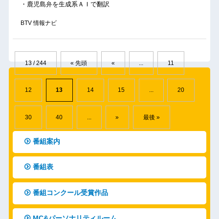
・鹿児島弁を生成系ＡＩで翻訳
BTV 情報ナビ
13 / 244
« 先頭
«
...
11
12
13
14
15
...
20
30
40
...
»
最後 »
番組案内
番組表
番組コンクール受賞作品
MC&パーソナリティルーム