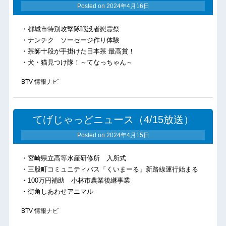
Posted on
2024年4月16日
・都城市特別攻撃隊戦没者慰霊祭
・ナンチク ソーセージ作り体験
・茶師十段が手掛けた日本茶 最高賞！
・犬・猫見つけ隊！～てなっちゃん～
BTV 情報ナビ
てげじゃっどニュース（4/15放送）
Posted on
2024年4月15日
・宮崎県立高等水産研修所 入所式
・三股町コミュニティバス「くいまーる」新路線運行始まる
・100万円補助 小林市農業後継事業
・街角しあわせアニマル
BTV 情報ナビ