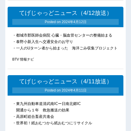
てげじゃっどニュース（4/12放送）
Posted on
2024年4月12日
・都城市郡医師会病院 心臓・脳血管センターの整備始まる
・泰野小新入生へ交通安全のお守り
・一人のUターン者から始まった 海洋ごみ収集プロジェクト
BTV 情報ナビ
てげじゃっどニュース（4/11放送）
Posted on
2024年4月11日
・東九州自動車道清武南ICー日南北郷IC
開通から１年 救急搬送の効果
・高原町総合畜産共進会
・世界初！紙おむつから紙おむつにリサイクル