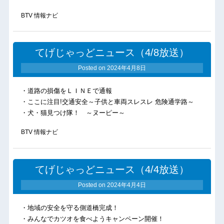
BTV 情報ナビ
てげじゃっどニュース（4/8放送）
Posted on
2024年4月8日
・道路の損傷をＬＩＮＥで通報
・ここに注目!交通安全～子供と車両スレスレ 危険通学路～
・犬・猫見つけ隊！ ～ヌーピー～
BTV 情報ナビ
てげじゃっどニュース（4/4放送）
Posted on
2024年4月4日
・地域の安全を守る側道橋完成！
・みんなでカツオを食べようキャンペーン開催！