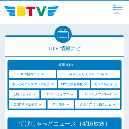
メニュー
BTV 情報ナビ
番組案内
BTV情報ナビ
みやこんじょジャーナル
ゆっこのハンズマン大好き
SBS元気告知板
モンゴルは今
天然うまうま
BTVアーカイブス
BTVワンダフルWorld
全国CATV玉手箱
未ラ来ル
さるく門には福きたる
てげじゃっどニュース（4/16放送）