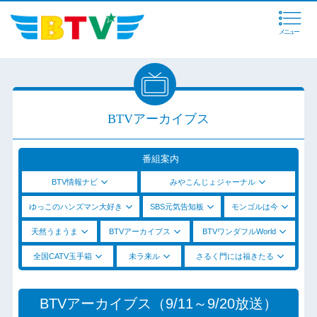
メニュー
BTVアーカイブス
番組案内
BTV情報ナビ
みやこんじょジャーナル
ゆっこのハンズマン大好き
SBS元気告知板
モンゴルは今
天然うまうま
BTVアーカイブス
BTVワンダフルWorld
全国CATV玉手箱
未ラ来ル
さるく門には福きたる
BTVアーカイブス（9/11～9/20放送）