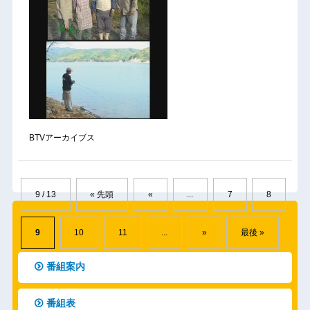
BTVアーカイブス
9 / 13
« 先頭
«
...
7
8
9
10
11
...
»
最後 »
番組案内
番組表