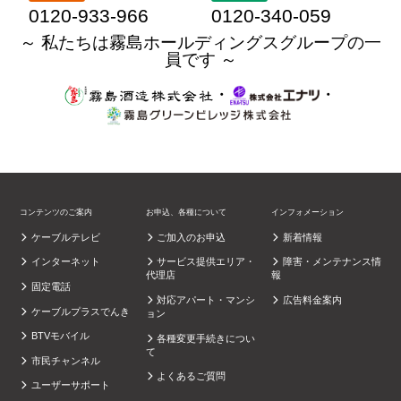
0120-933-966
0120-340-059
～ 私たちは霧島ホールディングスグループの一
員です ～
・
・
コンテンツのご案内
お申込、各種について
インフォメーション
ケーブルテレビ
ご加入のお申込
新着情報
インターネット
サービス提供エリア・
障害・メンテナンス情
代理店
報
固定電話
対応アパート・マンシ
広告料金案内
ケーブルプラスでんき
ョン
BTVモバイル
各種変更手続きについ
て
市民チャンネル
よくあるご質問
ユーザーサポート