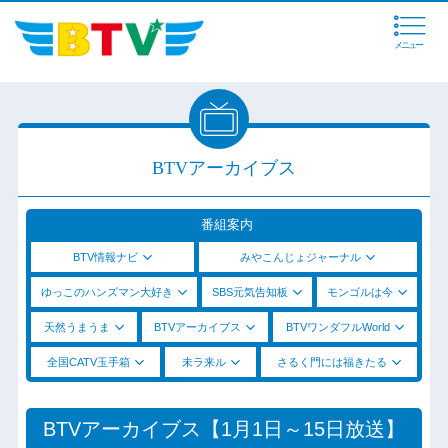
メニュー
BTVアーカイブス
番組案内
BTV情報ナビ
みやこんじょジャーナル
ゆっこのハンズマン大好き
SBS元気告知板
モンゴルは今
天然うまうま
BTVアーカイブス
BTVワンダフルWorld
全国CATV玉手箱
未ラ来ル
さるく門には福きたる
BTVアーカイブス【1月1日～15日放送】