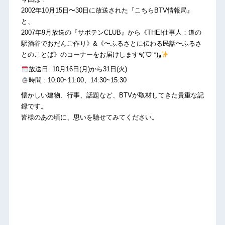
2002年10月15日〜30日に放送された『こちらBTV情報局』
と、
2007年9月放送の『サボテンCLUB』から《THE!仕事人：道の
駅酒谷でおだんご作り》&《〜ふるさとに伝わる民話〜ふるさ
とのことば》のコーナーをお届けします٩(ˊᗜˋ*)و
放送日: 10月16日(月)から31日(火)
時間 : 10:00~11:00、14:30~15:30
懐かしい建物、行事、話題など、BTVが取材してきた貴重な記
録です。
皆様のあの頃に、思いを馳せてみてください。