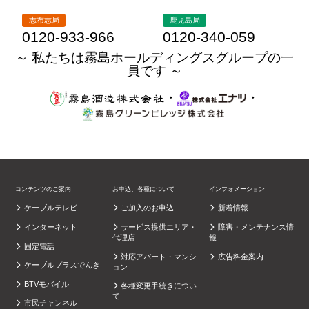
志布志局
鹿児島局
0120-933-966
0120-340-059
～ 私たちは霧島ホールディングスグループの一
員です ～
・
・
コンテンツのご案内
お申込、各種について
インフォメーション
ケーブルテレビ
ご加入のお申込
新着情報
インターネット
サービス提供エリア・
障害・メンテナンス情
代理店
報
固定電話
対応アパート・マンシ
広告料金案内
ケーブルプラスでんき
ョン
BTVモバイル
各種変更手続きについ
て
市民チャンネル