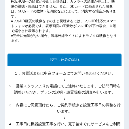
PoEHUBへの給電が停止した場合は、カメラへの給電が停止し、映
像の視聴・録画はできません。また、SDカードに録画された映像
は、SDカードの故障・初期化などによって、消失する場合がありま
す。
●フルHD画質の映像をそのまま視聴するには、フルHD対応のスマー
トフォンが必要です。表示画面の画素数がフルHD以下の場合、自動
で縮小され表示されます。
●完全に光源がない場合、遠赤外線ライトによるモノクロ映像となり
ます。
お申し込みの流れ
１．お電話または申込フォームにてお問い合わせください。
↓
２．営業スタッフよりお電話にてご連絡いたします。ご訪問日時を
調整いただき、プランの説明・設置場所の調査を行います。
↓
３．内容にご同意頂けたら、ご契約手続きと設置工事日の調整を行
います。
↓
４．工事日に機器設置工事を行い、完了後すぐにサービスをご利用