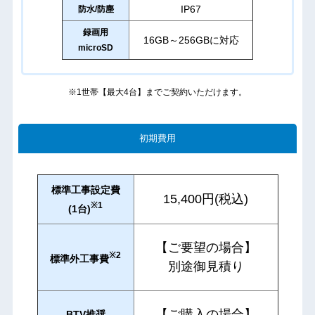
IP67
防水/防塵
録画用
16GB～256GBに対応
microSD
※1世帯【最大4台】までご契約いただけます。
初期費用
標準工事設定費
15,400円(税込)
※1
(1台)
【ご要望の場合】
※2
標準外工事費
別途御見積り
【ご購入の場合】
BTV推奨