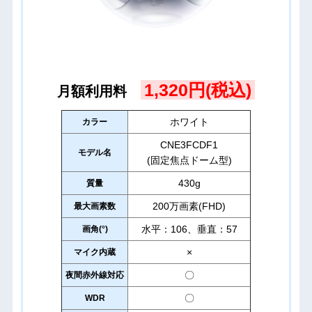
1,320円(税込)
月額利用料
ホワイト
カラー
CNE3FCDF1
モデル名
(固定焦点ドーム型)
430g
質量
200万画素(FHD)
最大画素数
水平：106、垂直：57
画角(°)
×
マイク内蔵
〇
夜間赤外線対応
〇
WDR