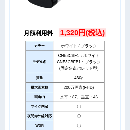
1,320円(税込)
月額利用料
ホワイト / ブラック
カラー
CNE3CBF1：ホワイト
CNE3CBFB1：ブラック
モデル名
(固定焦点バレット型)
430g
質量
200万画素(FHD)
最大画素数
水平：87、垂直：46
画角(°)
〇
マイク内蔵
〇
夜間赤外線対応
〇
WDR