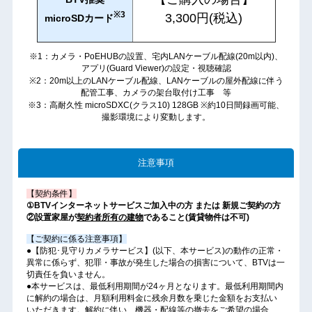
※3
3,300円(税込)
microSDカード
※1：カメラ・PoEHUBの設置、宅内LANケーブル配線(20m以内)、
アプリ(Guard Viewer)の設定・視聴確認
※2：20m以上のLANケーブル配線、LANケーブルの屋外配線に伴う
配管工事、カメラの架台取付け工事 等
※3：高耐久性 microSDXC(クラス10) 128GB ※約10日間録画可能、
撮影環境により変動します。
注意事項
【契約条件】
①BTVインターネットサービスご加入中の方 または 新規ご契約の方
②設置家屋が
契約者所有の建物
であること(賃貸物件は不可)
【ご契約に係る注意事項】
●【防犯･見守りカメラサービス】(以下、本サービス)の動作の正常・
異常に係らず、犯罪・事故が発生した場合の損害について、BTVは一
切責任を負いません。
●本サービスは、最低利用期間が24ヶ月となります。最低利用期間内
に解約の場合は、月額利用料金に残余月数を乗じた金額をお支払い
いただきます。解約に伴い、機器・配線等の撤去をご希望の場合