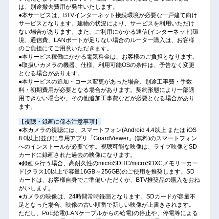
は、別途撤去費用が発生いたします。
●本サービスは、BTVインターネット接続環境が必要な一戸建て向け
サービスとなります。建物の状況により、サービスを利用いただけ
ない場合があります。また、ご利用にかかる通信(インターネット)環
境、通信費、LANポートが足りない場合のルーター購入は、お客様
のご負担にてご用意いただきます。
●本サービス稼働にかかる電気料金は、お客様のご負担となります。
●取扱いカメラの機器、仕様、利用可能OSの条件は、予告なく変更
となる場合があります。
●本サービスの追加・コース変更があった場合、別途工事費・手数
料・初期費用が必要となる場合があります。契約形態により一部適
用できない場合や、その他追加工事費などが必要となる場合があり
ます。
【視聴・録画に係る注意事項】
●本カメラの視聴には、スマートフォン(Android 4.4以上 または iOS
8.0以上)並びに専用アプリ「GuardViewer」(無料)のスマートフォン
へのインストールが必要です。視聴可能な映像は、ライブ映像とSD
カードに録画された過去の映像になります。
●録画を行う場合、高耐久性のmicroSDHC/microSDXCメモリーカー
ド(クラス10以上で容量16GB～256GB)のご使用を推奨します。SD
カードは、お客様自身でご準備いただくか、BTV推奨品の購入をおね
がいします。
●カメラの映像は、24時間常時録画となります。SDカードが容量不
足となった場合、映像の古い順番で新しい映像が上書きされます。
ただし、PoE給電(LANケーブルからの給電)の停止や、停電等による