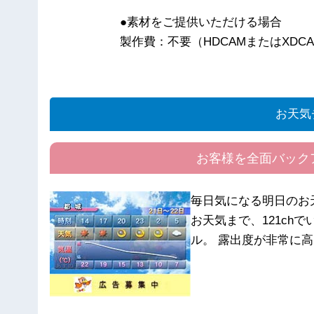
●素材をご提供いただける場合
製作費：不要（HDCAMまたはXDC
お天気
お客様を全面バック
毎日気になる明日のお
お天気まで、121ch
ル。 露出度が非常に