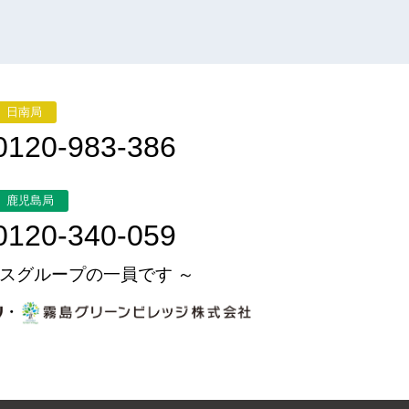
日南局
0120-983-386
鹿児島局
0120-340-059
スグループの一員です ～
・