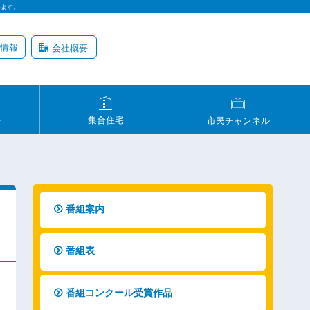
います。
情報
会社概要
ル
集合住宅
市民チャンネル
番組案内
番組表
番組コンクール受賞作品