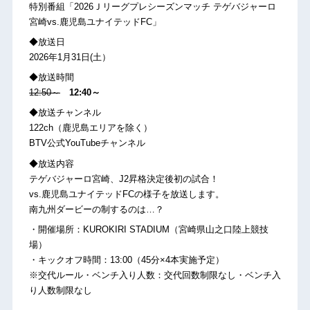
特別番組「2026Ｊリーグプレシーズンマッチ テゲバジャーロ
宮崎vs.鹿児島ユナイテッドFC」
◆放送日
2026年1月31日(土）
◆放送時間
12:50～
12:40～
◆放送チャンネル
122ch（鹿児島エリアを除く）
BTV公式YouTubeチャンネル
◆放送内容
テゲバジャーロ宮崎、J2昇格決定後初の試合！
vs.鹿児島ユナイテッドFCの様子を放送します。
南九州ダービーの制するのは…？
・開催場所：KUROKIRI STADIUM（宮崎県山之口陸上競技
場）
・キックオフ時間：13:00（45分×4本実施予定）
※交代ルール・ベンチ入り人数：交代回数制限なし・ベンチ入
り人数制限なし