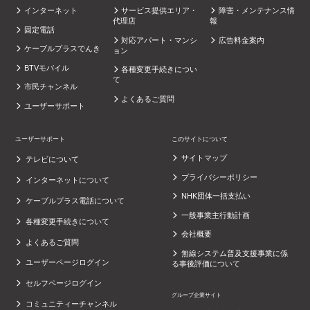
インターネット
サービス提供エリア・
障害・メンテナンス情
代理店
報
固定電話
対応アパート・マンシ
広告料金案内
ケーブルプラスでんき
ョン
BTVモバイル
各種変更手続きについ
て
市民チャンネル
よくあるご質問
ユーザーサポート
ユーザーサポート
このサイトについて
サイトマップ
テレビについて
プライバシーポリシー
インターネットについて
NHK団体一括支払い
ケーブルプラス電話について
一般事業主行動計画
各種変更手続きについて
会社概要
よくあるご質問
無線システム普及支援事業に係
ユーザーページログイン
る事後評価について
セルフページログイン
グループ企業サイト
コミュニティーチャンネル