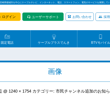
は宮崎県都城市を中心にケーブルテレビ、インターネット、電話、スマートフォン、電気のサービスを展開して
ログイン
ユーザーサポート
お問い合わせ
採用
固定電話
ケーブルプラスでんき
BTVモバイ
画像
日
@
1240 × 1754
カテゴリー:
市民チャンネル追加のお知ら