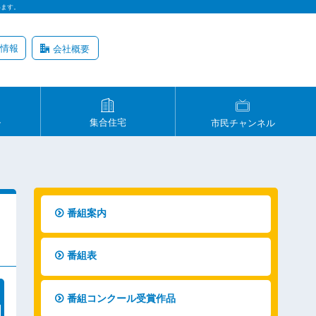
います。
情報
会社概要
ル
集合住宅
市民チャンネル
番組案内
番組表
番組コンクール受賞作品