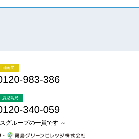
日南局
0120-983-386
鹿児島局
0120-340-059
スグループの一員です ～
・