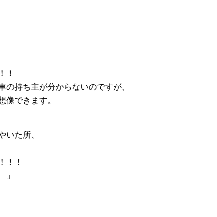
！！
車の持ち主が分からないのですが、
想像できます。
やいた所、
！！！
 」