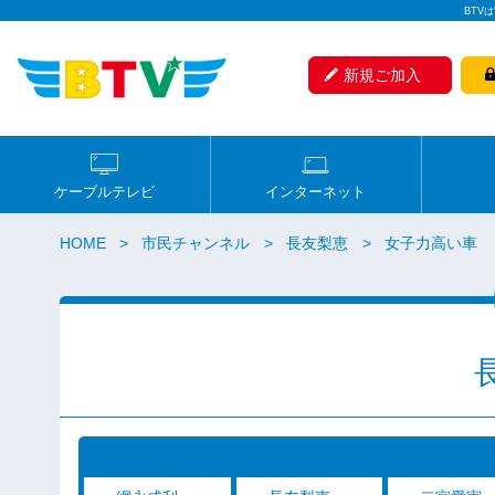
BTV
新規ご加入
ケーブルテレビ
インターネット
HOME
市民チャンネル
長友梨恵
女子力高い車