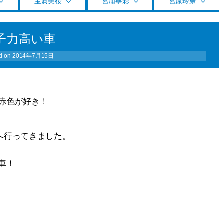
宝満美桜
宮浦寧彩
宮原玲奈
子力高い車
d on
2014年7月15日
赤色が好き！
へ行ってきました。
車！