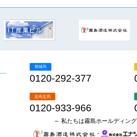
都城局
0120-292-377
志布志局
0120-933-966
～ 私たちは霧島ホールディング
・