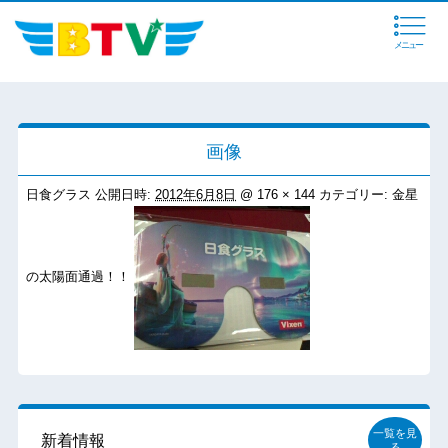
メニュー
画像
日食グラス
公開日時:
2012年6月8日
@
176 × 144
カテゴリー:
金星
の太陽面通過！！
一覧を見
新着情報
る