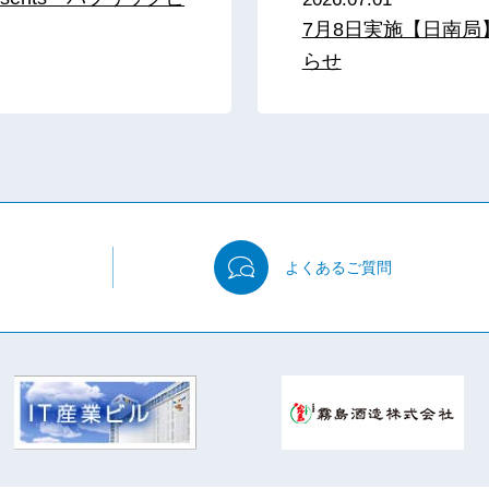
7月8日実施【日南
らせ
よくある
ご質問