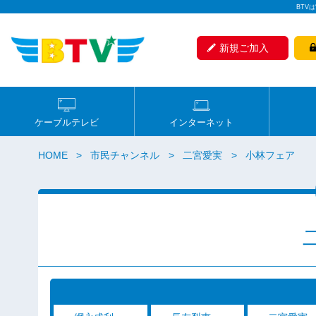
BTV
新規ご加入
ケーブルテレビ
インターネット
HOME
市民チャンネル
二宮愛実
小林フェア