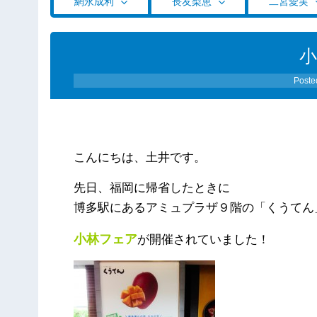
網永成利
長友梨恵
二宮愛実
Poste
こんにちは、土井です。
先日、福岡に帰省したときに
博多駅にあるアミュプラザ９階の「くうてん
小林フェア
が開催されていました！