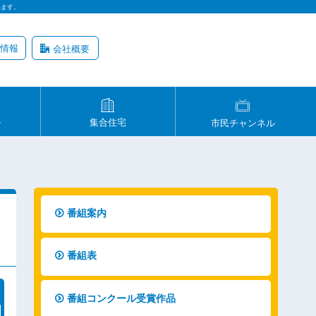
います。
情報
会社概要
ル
集合住宅
市民チャンネル
番組案内
番組表
番組コンクール受賞作品