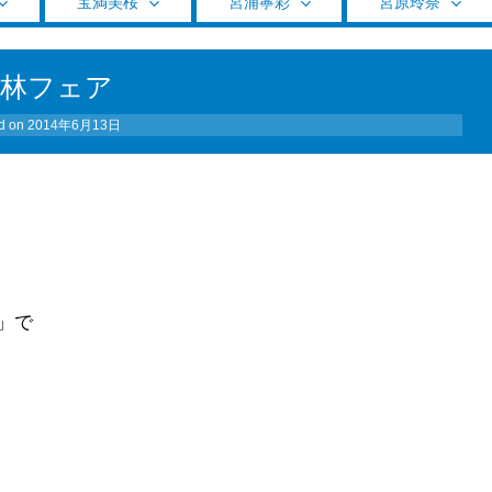
宝満美桜
宮浦寧彩
宮原玲奈
小林フェア
d on
2014年6月13日
」で