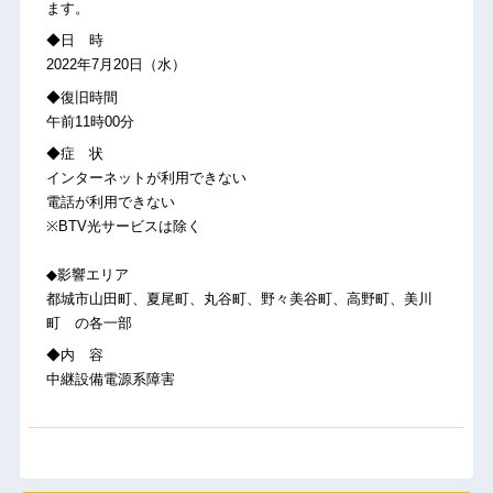
ます。
◆日 時
2022年7月20日（水）
◆復旧時間
午前11時00分
◆症 状
インターネットが利用できない
電話が利用できない
※BTV光サービスは除く
◆影響エリア
都城市山田町、夏尾町、丸谷町、野々美谷町、高野町、美川
町 の各一部
◆内 容
中継設備電源系障害