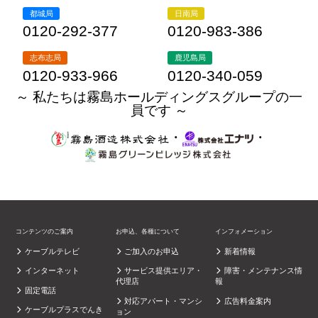
都城局
日南局
0120-292-377
0120-983-386
志布志局
鹿児島局
0120-933-966
0120-340-059
～ 私たちは霧島ホールディングスグループの一
員です ～
・
・
コンテンツのご案内
お申込、各種について
インフォメーション
ケーブルテレビ
ご加入のお申込
新着情報
インターネット
サービス提供エリア・
障害・メンテナンス情
代理店
報
固定電話
対応アパート・マンシ
広告料金案内
ケーブルプラスでんき
ョン