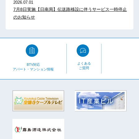
2026.07.01
7月8日実施【日南局】伝送路移設に伴うサービス一時停止
のお知らせ
よくある
BTV対応
ご質問
アパート・マンション情報