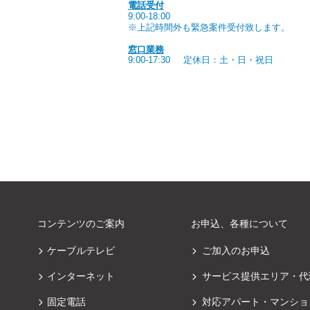
電話受付
9:00-18:00
※上記時間外も緊急案件受付致します。
窓口業務
9:00-17:30
定休日：土・日・祝日
コンテンツのご案内
お申込、各種について
ケーブルテレビ
ご加入のお申込
インターネット
サービス提供エリア・代
固定電話
対応アパート・マンショ