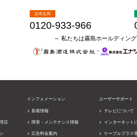
志布志局
0120-933-966
～ 私たちは霧島ホールディング
・
インフォメーション
ユーザーサポート
新着情報
テレビについて
理店
障害・メンテナンス情報
インターネット
ン
広告料金案内
ケーブルプラス