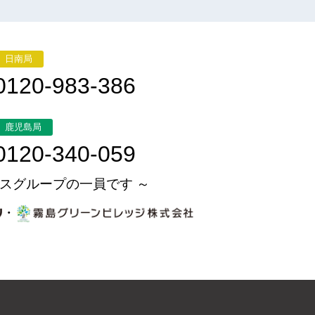
日南局
0120-983-386
鹿児島局
0120-340-059
スグループの一員です ～
・