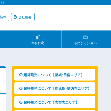
います。
情報
会社概要
ル
集合住宅
市民チャンネル
超得割光について【都城･日南エリア】
超得割光について【鹿児島･皇徳寺エリア】
超得割光について【志布志エリア】