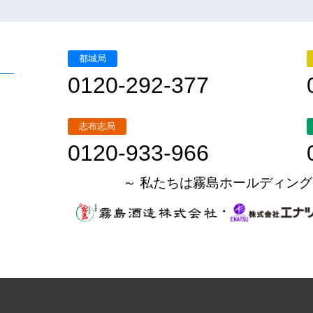
都城局
0120-292-377
志布志局
0120-933-966
～ 私たちは霧島ホールディング
・