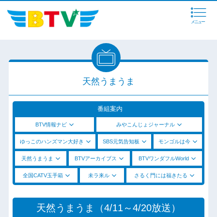
メニュー
天然うまうま
番組案内
BTV情報ナビ
みやこんじょジャーナル
ゆっこのハンズマン大好き
SBS元気告知板
モンゴルは今
天然うまうま
BTVアーカイブス
BTVワンダフルWorld
全国CATV玉手箱
未ラ来ル
さるく門には福きたる
天然うまうま（4/11～4/20放送）