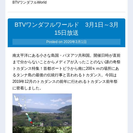
BTVワンダフルWorld
BTVワンダフルワールド 3月1日～3月
15日放送
Posted on
2020年3月1日
南太平洋にある小さな島国・バヌアツ共和国。開催日時が直前
まで分からないことからメディアが入ったことのない謎の奇祭
トカダンス特集！首都ポートビラから南に200ｋｍの場所にあ
るタンナ島の最後の伝統行事と言われるトカダンス。今回は
2019年12月のトカダンスの前年に行われるトカダンス前年祭
に密着しました。