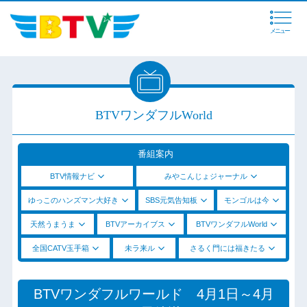
メニュー
BTVワンダフルWorld
番組案内
BTV情報ナビ
みやこんじょジャーナル
ゆっこのハンズマン大好き
SBS元気告知板
モンゴルは今
天然うまうま
BTVアーカイブス
BTVワンダフルWorld
全国CATV玉手箱
未ラ来ル
さるく門には福きたる
BTVワンダフルワールド 4月1日～4月