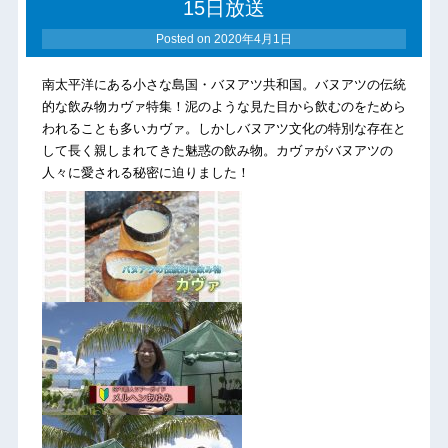
15日放送
Posted on
2020年4月1日
南太平洋にある小さな島国・バヌアツ共和国。バヌアツの伝統
的な飲み物カヴァ特集！泥のような見た目から飲むのをためら
われることも多いカヴァ。しかしバヌアツ文化の特別な存在と
して長く親しまれてきた魅惑の飲み物。カヴァがバヌアツの
人々に愛される秘密に迫りました！