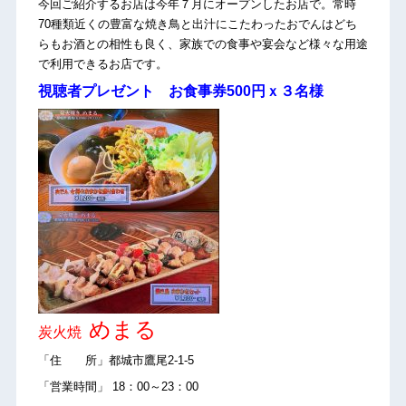
今回ご紹介するお店は今年７月にオープンしたお店で。常時
70種類近くの豊富な焼き鳥と出汁にこたわったおでんはどち
らもお酒との相性も良く、家族での食事や宴会など様々な用途
で利用できるお店です。
視聴者プレゼント お食事券500円ｘ３名様
めまる
炭火焼
「住 所」都城市鷹尾2-1-5
「営業時間」 18：00～23：00