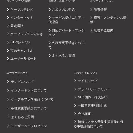
コンテンツのご案内
お申込、各種について
インフォメーション
ケーブルテレビ
ご加入のお申込
新着情報
インターネット
サービス提供エリア・
障害・メンテナンス情
代理店
報
固定電話
対応アパート・マンシ
広告料金案内
ケーブルプラスでんき
ョン
BTVモバイル
各種変更手続きについ
て
市民チャンネル
よくあるご質問
ユーザーサポート
ユーザーサポート
このサイトについて
サイトマップ
テレビについて
プライバシーポリシー
インターネットについて
NHK団体一括支払い
ケーブルプラス電話について
一般事業主行動計画
各種変更手続きについて
会社概要
よくあるご質問
無線システム普及支援事業に係
ユーザーページログイン
る事後評価について