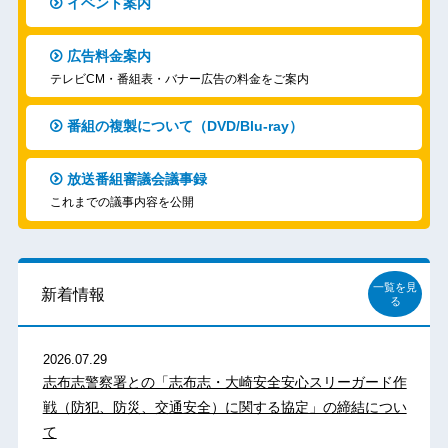
イベント案内
広告料金案内
テレビCM・番組表・バナー広告の料金をご案内
番組の複製について（DVD/Blu-ray）
放送番組審議会議事録
これまでの議事内容を公開
一覧を見
新着情報
る
2026.07.29
志布志警察署との「志布志・大崎安全安心スリーガード作
戦（防犯、防災、交通安全）に関する協定」の締結につい
て