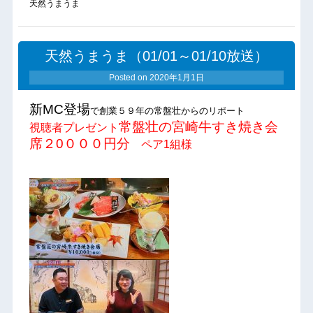
天然うまうま
天然うまうま（01/01～01/10放送）
Posted on
2020年1月1日
新MC登場
で創業５９年の常盤壮からのリポート
常盤壮の宮崎牛すき焼き会
視聴者プレゼント
席２0０００円分
ペア1組様