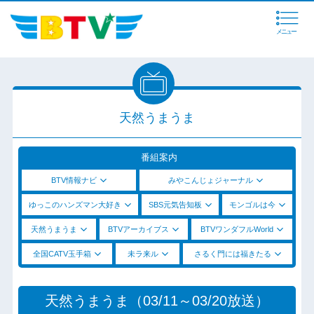
メニュー
天然うまうま
番組案内
BTV情報ナビ
みやこんじょジャーナル
ゆっこのハンズマン大好き
SBS元気告知板
モンゴルは今
天然うまうま
BTVアーカイブス
BTVワンダフルWorld
全国CATV玉手箱
未ラ来ル
さるく門には福きたる
天然うまうま（03/11～03/20放送）