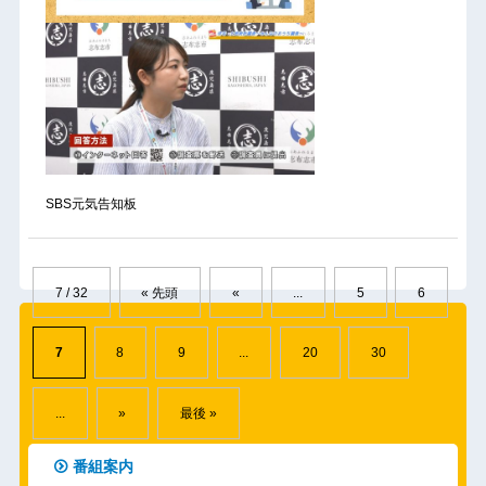
SBS元気告知板
7 / 32
« 先頭
«
...
5
6
7
8
9
...
20
30
...
»
最後 »
番組案内