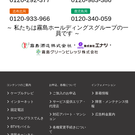
志布志局
鹿児島局
0120-933-966
0120-340-059
～ 私たちは霧島ホールディングスグループの一
員です ～
・
・
コンテンツのご案内
お申込、各種について
インフォメーション
ケーブルテレビ
ご加入のお申込
新着情報
インターネット
サービス提供エリア・
障害・メンテナンス情
代理店
報
固定電話
対応アパート・マンシ
広告料金案内
ケーブルプラスでんき
ョン
BTVモバイル
各種変更手続きについ
て
市民チャンネル