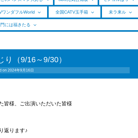
VワンダフルWorld
全国CATV玉手箱
未ラ来ル
く門には福きたる
（9/16～9/30）
d on
2024年9月16日
た皆様、ご出演いただいた皆様
り返ります♪