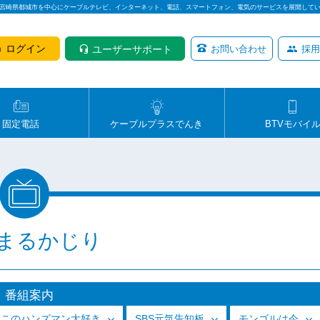
は宮崎県都城市を中心にケーブルテレビ、インターネット、電話、スマートフォン、電気のサービスを展開して
ログイン
ユーザーサポート
お問い合わせ
採用
固定電話
ケーブルプラスでんき
BTVモバイ
まるかじり
番組案内
っこのハンズマン大好き
SBS元気告知板
モンゴルは今