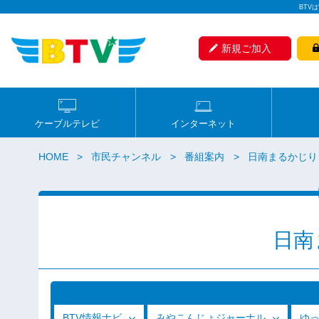
BTV
新規ご加入
ケーブルテレビ
インターネット
HOME
市民チャンネル
番組案内
日南まるかじり
日南
BTV情報ナビ
みやこんじょジャーナル
ゆ