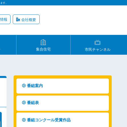
います。
情報
会社概要
ル
集合住宅
市民チャンネル
番組案内
番組表
番組コンクール受賞作品