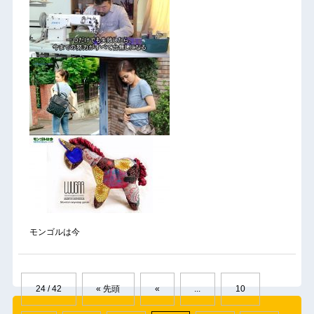
モンゴルは今
24 / 42
« 先頭
«
...
10