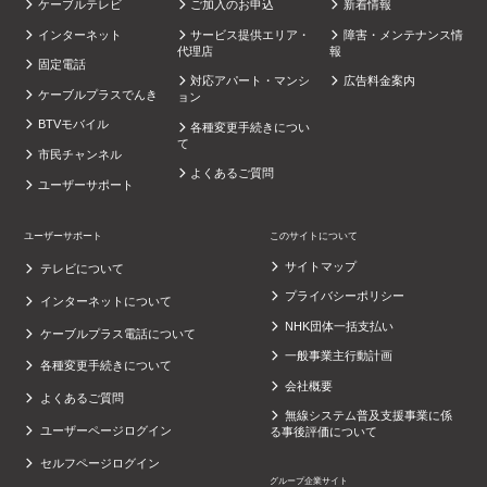
ケーブルテレビ
ご加入のお申込
新着情報
インターネット
サービス提供エリア・
障害・メンテナンス情
代理店
報
固定電話
対応アパート・マンシ
広告料金案内
ケーブルプラスでんき
ョン
BTVモバイル
各種変更手続きについ
て
市民チャンネル
よくあるご質問
ユーザーサポート
ユーザーサポート
このサイトについて
サイトマップ
テレビについて
プライバシーポリシー
インターネットについて
NHK団体一括支払い
ケーブルプラス電話について
一般事業主行動計画
各種変更手続きについて
会社概要
よくあるご質問
無線システム普及支援事業に係
ユーザーページログイン
る事後評価について
セルフページログイン
グループ企業サイト