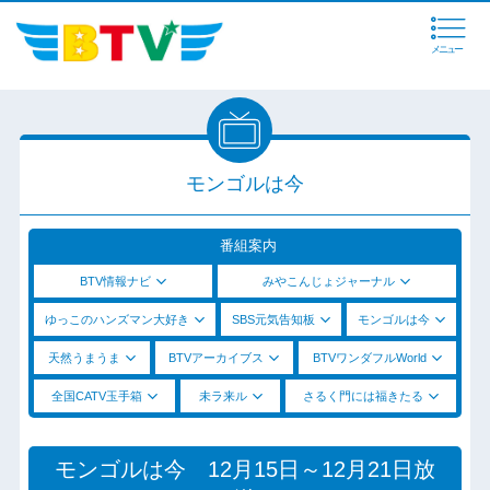
メニュー
モンゴルは今
番組案内
BTV情報ナビ
みやこんじょジャーナル
ゆっこのハンズマン大好き
SBS元気告知板
モンゴルは今
天然うまうま
BTVアーカイブス
BTVワンダフルWorld
全国CATV玉手箱
未ラ来ル
さるく門には福きたる
モンゴルは今 12月15日～12月21日放