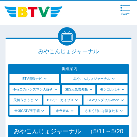
メニュー
みやこんじょジャーナル
番組案内
BTV情報ナビ
みやこんじょジャーナル
ゆっこのハンズマン大好き
SBS元気告知板
モンゴルは今
天然うまうま
BTVアーカイブス
BTVワンダフルWorld
全国CATV玉手箱
未ラ来ル
さるく門には福きたる
みやこんじょジャーナル （5/11～5/20