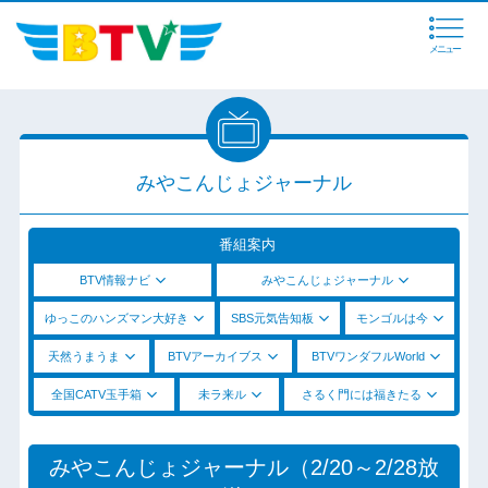
メニュー
みやこんじょジャーナル
番組案内
BTV情報ナビ
みやこんじょジャーナル
ゆっこのハンズマン大好き
SBS元気告知板
モンゴルは今
天然うまうま
BTVアーカイブス
BTVワンダフルWorld
全国CATV玉手箱
未ラ来ル
さるく門には福きたる
みやこんじょジャーナル（2/20～2/28放