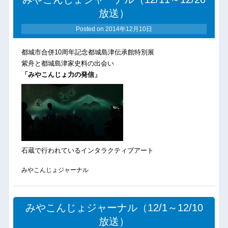
放送）
Posted on
2014年12月10日
都城市合併10周年記念都城島津伝承館特別展
紫舟と都城島津家史料の出会い
「みやこんじょ力の発信」
石蔵で行われているインタラクティブアート
みやこんじょジャーナル
みやこんじょジャーナル（12/1～12/10
放送）