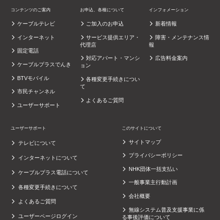
コンテンツのご案内
お申込、各種について
インフォメーション
ケーブルテレビ
ご加入のお申込
新着情報
インターネット
サービス提供エリア・
障害・メンテナンス情
代理店
報
固定電話
対応アパート・マンシ
広告料金案内
ケーブルプラスでんき
ョン
BTVモバイル
各種変更手続きについ
て
市民チャンネル
よくあるご質問
ユーザーサポート
ユーザーサポート
このサイトについて
サイトマップ
テレビについて
プライバシーポリシー
インターネットについて
NHK団体一括支払い
ケーブルプラス電話について
一般事業主行動計画
各種変更手続きについて
会社概要
よくあるご質問
無線システム普及支援事業に係
ユーザーページログイン
る事後評価について