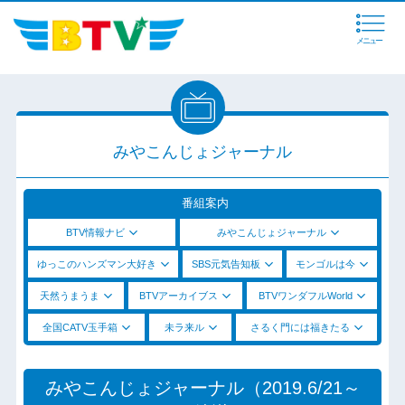
メニュー
みやこんじょジャーナル
番組案内
BTV情報ナビ
みやこんじょジャーナル
ゆっこのハンズマン大好き
SBS元気告知板
モンゴルは今
天然うまうま
BTVアーカイブス
BTVワンダフルWorld
全国CATV玉手箱
未ラ来ル
さるく門には福きたる
みやこんじょジャーナル（2019.6/21～