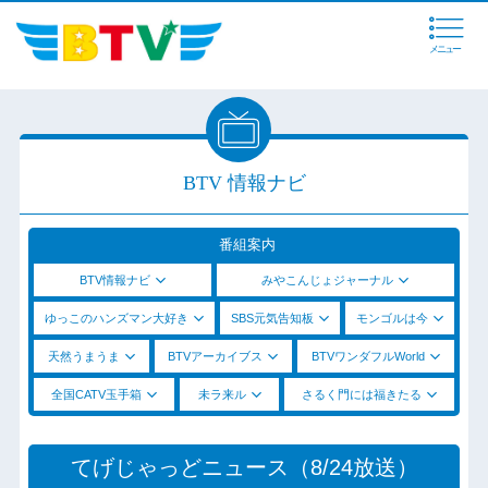
メニュー
BTV 情報ナビ
番組案内
BTV情報ナビ
みやこんじょジャーナル
ゆっこのハンズマン大好き
SBS元気告知板
モンゴルは今
天然うまうま
BTVアーカイブス
BTVワンダフルWorld
全国CATV玉手箱
未ラ来ル
さるく門には福きたる
てげじゃっどニュース（8/24放送）