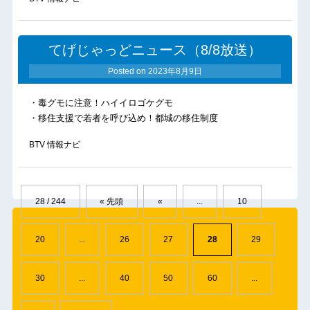
てげじゃっどニュース（8/8放送）
Posted on
2023年8月9日
・毒グモに注意！ハイイロゴケグモ
・移住支援で若者を呼び込め！都城の移住制度
BTV 情報ナビ
28 / 244
« 先頭
«
...
10
20
...
26
27
28
29
30
...
40
50
60
...