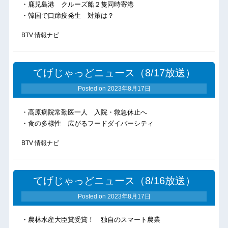
・鹿児島港 クルーズ船２隻同時寄港
・韓国で口蹄疫発生 対策は？
BTV 情報ナビ
てげじゃっどニュース（8/17放送）
Posted on
2023年8月17日
・高原病院常勤医一人 入院・救急休止へ
・食の多様性 広がるフードダイバーシティ
BTV 情報ナビ
てげじゃっどニュース（8/16放送）
Posted on
2023年8月17日
・農林水産大臣賞受賞！ 独自のスマート農業