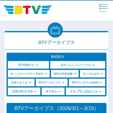
メニュー
BTVアーカイブス
番組案内
BTV情報ナビ
みやこんじょジャーナル
ゆっこのハンズマン大好き
SBS元気告知板
モンゴルは今
天然うまうま
BTVアーカイブス
BTVワンダフルWorld
全国CATV玉手箱
未ラ来ル
さるく門には福きたる
BTVアーカイブス（2026/3/1～3/15）