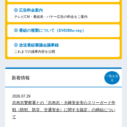
広告料金案内
テレビCM・番組表・バナー広告の料金をご案内
番組の複製について（DVD/Blu-ray）
放送番組審議会議事録
これまでの議事内容を公開
一覧を見
新着情報
る
2026.07.29
志布志警察署との「志布志・大崎安全安心スリーガード作
戦（防犯、防災、交通安全）に関する協定」の締結につい
て