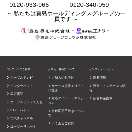
0120-933-966
0120-340-059
～ 私たちは霧島ホールディングスグループの一
員です ～
・
・
コンテンツのご案内
お申込、各種について
インフォメーション
ケーブルテレビ
ご加入のお申込
新着情報
インターネット
サービス提供エリア・
障害・メンテナンス情
代理店
報
固定電話
対応アパート・マンシ
広告料金案内
ケーブルプラスでんき
ョン
BTVモバイル
各種変更手続きについ
て
市民チャンネル
よくあるご質問
ユーザーサポート