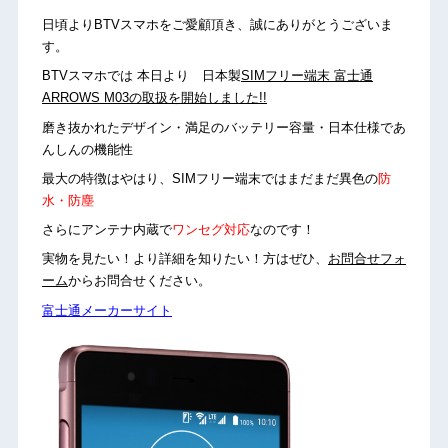
日頃よりBTVスマホをご愛顧頂き、誠にありがとうございま
す。
BTVスマホでは 本日より 日本製
SIMフリー端末 富士通
ARROWS M03の取扱を開始しました!!
磨き抜かれたデザイン・満足のバッテリー容量・日本仕様であ
んしんの機能性
最大の特徴はやはり、SIMフリー端末ではまだまだ異色の
防
水・防塵
さらにアンテナ内蔵で
ワンセグ対応
なのです！
実物を見たい！より詳細を知りたい！方はぜひ、
お問合せフォ
ーム
からお問合せください。
富士通メーカーサイト