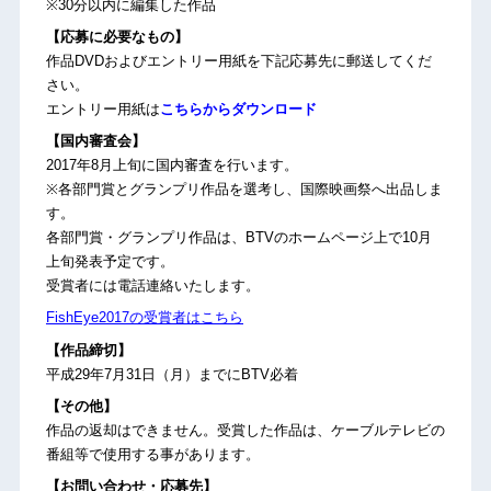
※30分以内に編集した作品
【応募に必要なもの】
作品DVDおよびエントリー用紙を下記応募先に郵送してくだ
さい。
エントリー用紙は
こちらからダウンロード
【国内審査会】
2017年8月上旬に国内審査を行います。
※各部門賞とグランプリ作品を選考し、国際映画祭へ出品しま
す。
各部門賞・グランプリ作品は、BTVのホームページ上で10月
上旬発表予定です。
受賞者には電話連絡いたします。
FishEye2017の受賞者はこちら
【作品締切】
平成29年7月31日（月）までにBTV必着
【その他】
作品の返却はできません。受賞した作品は、ケーブルテレビの
番組等で使用する事があります。
【お問い合わせ・応募先】