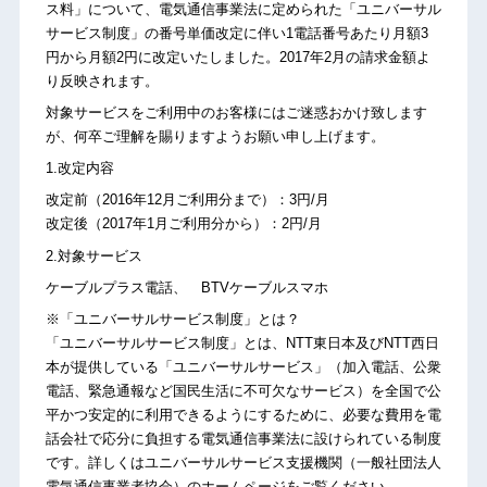
ス料」について、電気通信事業法に定められた「ユニバーサル
サービス制度」の番号単価改定に伴い1電話番号あたり月額3
円から月額2円に改定いたしました。2017年2月の請求金額よ
り反映されます。
対象サービスをご利用中のお客様にはご迷惑おかけ致します
が、何卒ご理解を賜りますようお願い申し上げます。
1.改定内容
改定前（2016年12月ご利用分まで）：3円/月
改定後（2017年1月ご利用分から）：2円/月
2.対象サービス
ケーブルプラス電話、 BTVケーブルスマホ
※「ユニバーサルサービス制度」とは？
「ユニバーサルサービス制度」とは、NTT東日本及びNTT西日
本が提供している「ユニバーサルサービス」（加入電話、公衆
電話、緊急通報など国民生活に不可欠なサービス）を全国で公
平かつ安定的に利用できるようにするために、必要な費用を電
話会社で応分に負担する電気通信事業法に設けられている制度
です。詳しくは
ユニバーサルサービス支援機関（一般社団法人
電気通信事業者協会）
のホームページをご覧ください。