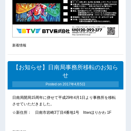
新着情報
【お知らせ】日南局事務所移転のお知ら
せ
Posted on
2017年4月5日
日南局開局15周年に併せて平成29年4月1日より事務所を移転
させていただきました。
☆新住所： 日南市岩崎3丁目4番地1号 Ittenほりかわ 1F