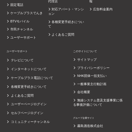
代理店
報
固定電話
対応アパート・マンシ
広告料金案内
ケーブルプラスでんき
ョン
BTVモバイル
各種変更手続きについ
て
市民チャンネル
よくあるご質問
ユーザーサポート
ユーザーサポート
このサイトについて
サイトマップ
テレビについて
プライバシーポリシー
インターネットについて
NHK団体一括支払い
ケーブルプラス電話について
一般事業主行動計画
各種変更手続きについて
会社概要
よくあるご質問
無線システム普及支援事業に係
ユーザーページログイン
る事後評価について
セルフページログイン
グループ企業サイト
コミュニティーチャンネル
霧島酒造株式会社