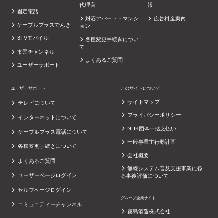
代理店
報
固定電話
対応アパート・マンシ
広告料金案内
ケーブルプラスでんき
ョン
BTVモバイル
各種変更手続きについ
て
市民チャンネル
よくあるご質問
ユーザーサポート
ユーザーサポート
このサイトについて
サイトマップ
テレビについて
プライバシーポリシー
インターネットについて
NHK団体一括支払い
ケーブルプラス電話について
一般事業主行動計画
各種変更手続きについて
会社概要
よくあるご質問
無線システム普及支援事業に係
ユーザーページログイン
る事後評価について
セルフページログイン
グループ企業サイト
コミュニティーチャンネル
霧島酒造株式会社