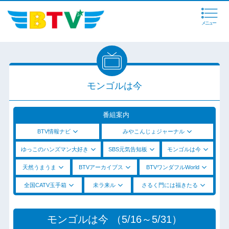
メニュー
モンゴルは今
番組案内
BTV情報ナビ
みやこんじょジャーナル
ゆっこのハンズマン大好き
SBS元気告知板
モンゴルは今
天然うまうま
BTVアーカイブス
BTVワンダフルWorld
全国CATV玉手箱
未ラ来ル
さるく門には福きたる
モンゴルは今 （5/16～5/31）