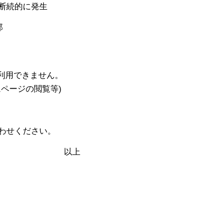
続的に発生
部
。
できません。
ジの閲覧等)
わせください。
上