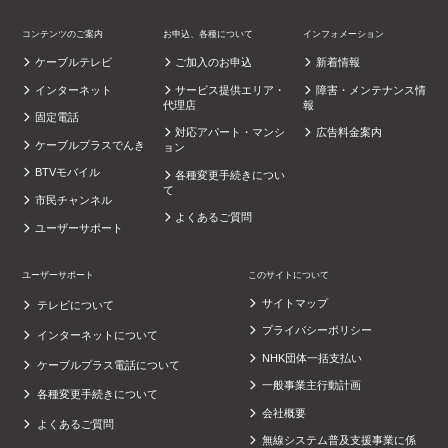
コンテンツのご案内
お申込、各種について
インフォメーション
ケーブルテレビ
ご加入のお申込
新着情報
インターネット
サービス提供エリア・
障害・メンテナンス情
代理店
報
固定電話
対応アパート・マンシ
広告料金案内
ケーブルプラスでんき
ョン
BTVモバイル
各種変更手続きについ
て
市民チャンネル
よくあるご質問
ユーザーサポート
ユーザーサポート
このサイトについて
サイトマップ
テレビについて
プライバシーポリシー
インターネットについて
NHK団体一括支払い
ケーブルプラス電話について
一般事業主行動計画
各種変更手続きについて
会社概要
よくあるご質問
無線システム普及支援事業に係