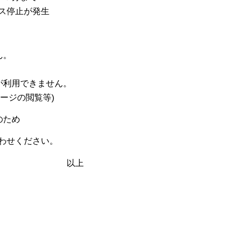
停止が発生
ん。
用できません。
の閲覧等)
のため
わせください。
上