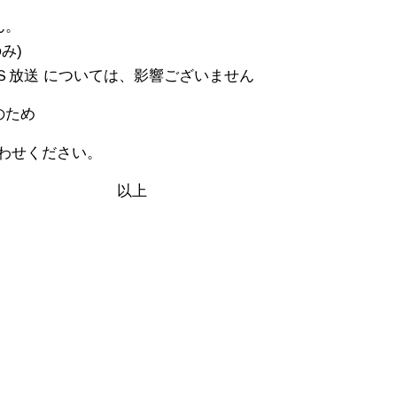
ん。
)
ついては、影響ございません
のため
わせください。
上