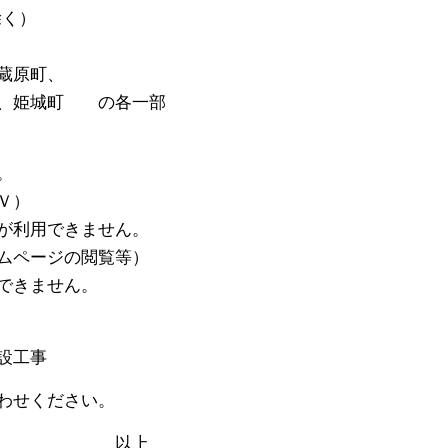
く）
原町、
町 の各一部
。
Ｖ）
用できません。
ージの閲覧等）
きません。
設工事
わせください。
上