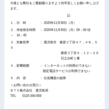
今後とも弊社をご愛顧賜りますよう何卒宜しくお願い申し上げ
ます。
記
１．日 時 ： 2020年11月30日（月）
２．停波発生時間 ： 2020年11月30日（月）00：00 頃
～ 16：45
３．対象世帯 ： 鹿児島市 紫原２丁目４７，４８，５
０
紫原３丁目５，１２～２９
日之出町１番
４．影響範囲 ： インターネットの利用ができない
固定電話サービスが利用できない
５．内 容 ： 伝送機器の故障
＜お問い合わせ窓口＞
ＢＴＶ株式会社 鹿児島局
TEL 0120-340-059