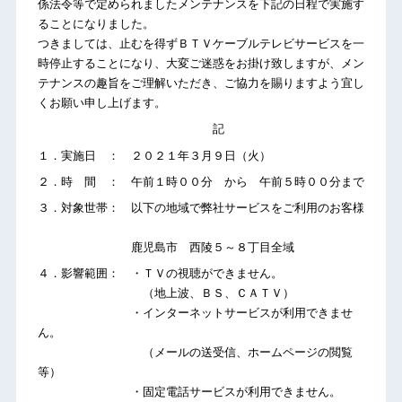
係法令等で定められましたメンテナンスを下記の日程で実施す
ることになりました。
つきましては、止むを得ずＢＴＶケーブルテレビサービスを一
時停止することになり、大変ご迷惑をお掛け致しますが、メン
テナンスの趣旨をご理解いただき、ご協力を賜りますよう宜し
くお願い申し上げます。
記
１．実施日 ： ２０２１年３月９日（火）
２．時 間 ： 午前１時００分 から 午前５時００分まで
３．対象世帯： 以下の地域で弊社サービスをご利用のお客様
鹿児島市 西陵５～８丁目全域
４．影響範囲： ・ＴＶの視聴ができません。
（地上波、ＢＳ、ＣＡＴＶ）
・インターネットサービスが利用できませ
ん。
（メールの送受信、ホームページの閲覧
等）
・固定電話サービスが利用できません。