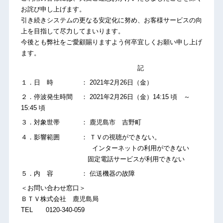
お詫び申し上げます。
引き続きシステムの更なる安定化に努め、お客様サービスの向
上を目指して尽力してまいります。
今後とも弊社をご愛顧賜りますよう何卒宜しくお願い申し上げ
ます。
記
１．日 時 ： 2021年2月26日（金）
２．停波発生時間 ： 2021年2月26日（金）14:15 頃 ～
15:45 頃
３．対象世帯 ： 鹿児島市 吉野町
４．影響範囲 ： ＴＶの視聴ができない。
インターネットの利用ができない
固定電話サービスが利用できない
５．内 容 ： 伝送機器の故障
＜お問い合わせ窓口＞
ＢＴＶ株式会社 鹿児島局
TEL 0120-340-059