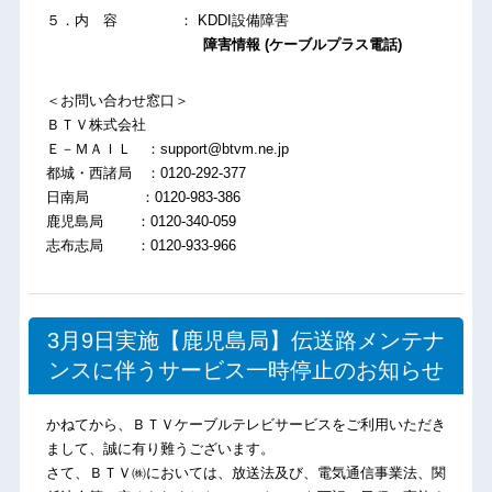
５．内 容 ： KDDI設備障害
障害情報 (ケーブルプラス電話)
＜お問い合わせ窓口＞
ＢＴＶ株式会社
Ｅ－ＭＡＩＬ ：support@btvm.ne.jp
都城・西諸局 ：0120-292-377
日南局 ：0120-983-386
鹿児島局 ：0120-340-059
志布志局 ：0120-933-966
3月9日実施【鹿児島局】伝送路メンテナ
ンスに伴うサービス一時停止のお知らせ
かねてから、ＢＴＶケーブルテレビサービスをご利用いただき
まして、誠に有り難うございます。
さて、ＢＴＶ㈱においては、放送法及び、電気通信事業法、関