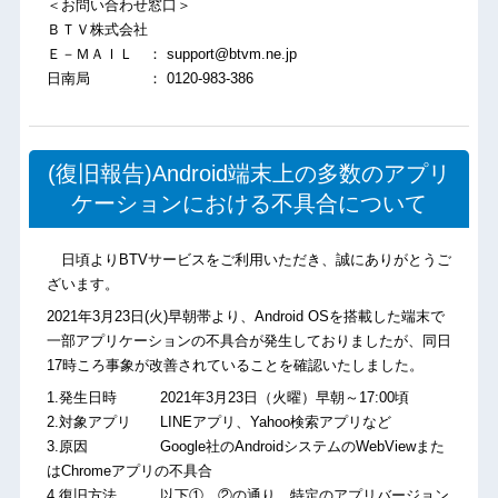
＜お問い合わせ窓口＞
ＢＴＶ株式会社
Ｅ－ＭＡＩＬ ： support@btvm.ne.jp
日南局 ： 0120-983-386
(復旧報告)Android端末上の多数のアプリ
ケーションにおける不具合について
日頃よりBTVサービスをご利用いただき、誠にありがとうご
ざいます。
2021年3月23日(火)早朝帯より、Android OSを搭載した端末で
一部アプリケーションの不具合が発生しておりましたが、同日
17時ころ事象が改善されていることを確認いたしました。
1.発生日時 2021年3月23日（火曜）早朝～17:00頃
2.対象アプリ LINEアプリ、Yahoo検索アプリなど
3.原因 Google社のAndroidシステムのWebViewまた
はChromeアプリの不具合
4.復旧方法 以下①，②の通り、特定のアプリバージョン