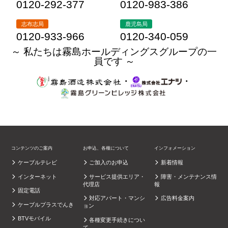
0120-292-377
0120-983-386
志布志局
鹿児島局
0120-933-966
0120-340-059
～ 私たちは霧島ホールディングスグループの一
員です ～
・
・
コンテンツのご案内
お申込、各種について
インフォメーション
ケーブルテレビ
ご加入のお申込
新着情報
インターネット
サービス提供エリア・
障害・メンテナンス情
代理店
報
固定電話
対応アパート・マンシ
広告料金案内
ケーブルプラスでんき
ョン
BTVモバイル
各種変更手続きについ
て