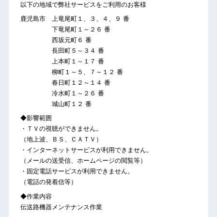
以下の地域で弊社サービスをご利用のお客様
鹿児島市 上竜尾町１、３、４、９ 番
下竜尾町１～２６ 番
西坂元町６ 番
長田町５～３４ 番
上本町１～１７ 番
柳町１～５、７～１２ 番
春日町１２～１４ 番
冷水町１～２６ 番
城山町１２ 番
◆影響範囲
・ＴＶの視聴ができません。
（地上波、ＢＳ、ＣＡＴＶ）
・インターネットサービスが利用できません。
（メールの送受信、ホームページの閲覧等）
・固定電話サービスが利用できません。
（電話の発着信等）
◆作業内容
伝送路機器メンテナンス作業