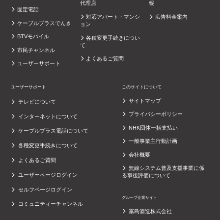
代理店
報
固定電話
対応アパート・マンシ
広告料金案内
ケーブルプラスでんき
ョン
BTVモバイル
各種変更手続きについ
て
市民チャンネル
よくあるご質問
ユーザーサポート
ユーザーサポート
このサイトについて
サイトマップ
テレビについて
プライバシーポリシー
インターネットについて
NHK団体一括支払い
ケーブルプラス電話について
一般事業主行動計画
各種変更手続きについて
会社概要
よくあるご質問
無線システム普及支援事業に係
ユーザーページログイン
る事後評価について
セルフページログイン
グループ企業サイト
コミュニティーチャンネル
霧島酒造株式会社