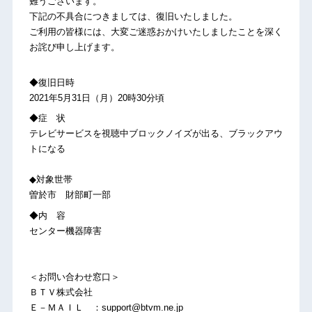
難うございます。
下記の不具合につきましては、復旧いたしました。
ご利用の皆様には、大変ご迷惑おかけいたしましたことを深く
お詫び申し上げます。
◆復旧日時
2021年5月31日（月）20時30分頃
◆症 状
テレビサービスを視聴中ブロックノイズが出る、ブラックアウ
トになる
◆対象世帯
曽於市 財部町一部
◆内 容
センター機器障害
＜お問い合わせ窓口＞
ＢＴＶ株式会社
Ｅ－ＭＡＩＬ ：support@btvm.ne.jp