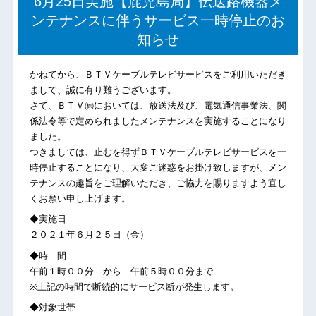
6月25日実施【鹿児島局】伝送路機器メ
ンテナンスに伴うサービス一時停止のお
知らせ
かねてから、ＢＴＶケーブルテレビサービスをご利用いただき
まして、誠に有り難うございます。
さて、ＢＴＶ㈱においては、放送法及び、電気通信事業法、関
係法令等で定められましたメンテナンスを実施することになり
ました。
つきましては、止むを得ずＢＴＶケーブルテレビサービスを一
時停止することになり、大変ご迷惑をお掛け致しますが、メン
テナンスの趣旨をご理解いただき、ご協力を賜りますよう宜し
くお願い申し上げます。
◆実施日
２０２１年６月２５日（金）
◆時 間
午前１時００分 から 午前５時００分まで
※上記の時間で断続的にサービス断が発生します。
◆対象世帯