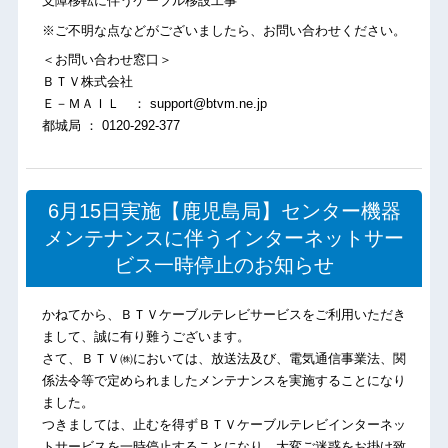
支障移転に伴うケーブル移設工事
※ご不明な点などがございましたら、お問い合わせください。
＜お問い合わせ窓口＞
ＢＴＶ株式会社
Ｅ－ＭＡＩＬ ： support@btvm.ne.jp
都城局 ： 0120-292-377
6月15日実施【鹿児島局】センター機器
メンテナンスに伴うインターネットサー
ビス一時停止のお知らせ
かねてから、ＢＴＶケーブルテレビサービスをご利用いただき
まして、誠に有り難うございます。
さて、ＢＴＶ㈱においては、放送法及び、電気通信事業法、関
係法令等で定められましたメンテナンスを実施することになり
ました。
つきましては、止むを得ずＢＴＶケーブルテレビインターネッ
トサービスを一時停止することになり、大変ご迷惑をお掛け致