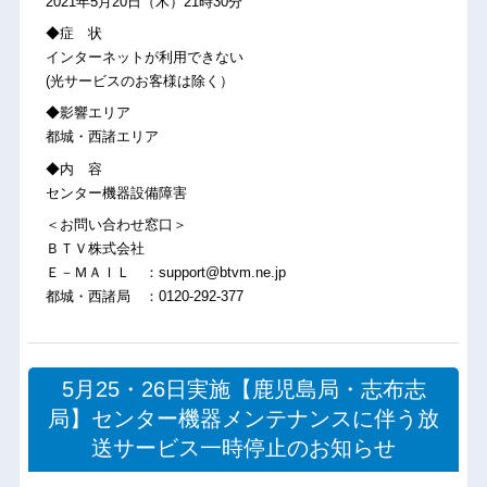
2021年5月20日（木）21時30分
◆症 状
インターネットが利用できない
(光サービスのお客様は除く）
◆影響エリア
都城・西諸エリア
◆内 容
センター機器設備障害
＜お問い合わせ窓口＞
ＢＴＶ株式会社
Ｅ－ＭＡＩＬ ：support@btvm.ne.jp
都城・西諸局 ：0120-292-377
5月25・26日実施【鹿児島局・志布志
局】センター機器メンテナンスに伴う放
送サービス一時停止のお知らせ