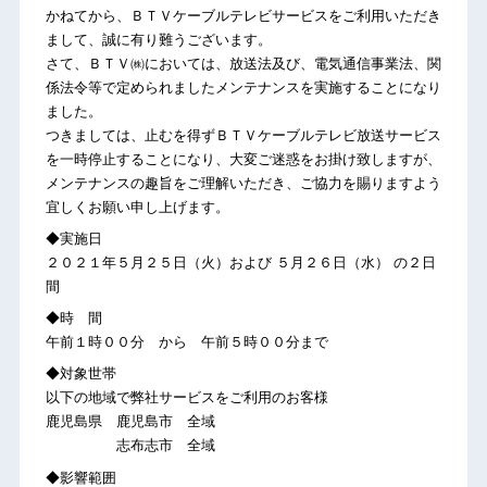
かねてから、ＢＴＶケーブルテレビサービスをご利用いただき
まして、誠に有り難うございます。
さて、ＢＴＶ㈱においては、放送法及び、電気通信事業法、関
係法令等で定められましたメンテナンスを実施することになり
ました。
つきましては、止むを得ずＢＴＶケーブルテレビ放送サービス
を一時停止することになり、大変ご迷惑をお掛け致しますが、
メンテナンスの趣旨をご理解いただき、ご協力を賜りますよう
宜しくお願い申し上げます。
◆実施日
２０２１年５月２５日（火）および ５月２６日（水） の２日
間
◆時 間
午前１時００分 から 午前５時００分まで
◆対象世帯
以下の地域で弊社サービスをご利用のお客様
鹿児島県 鹿児島市 全域
志布志市 全域
◆影響範囲