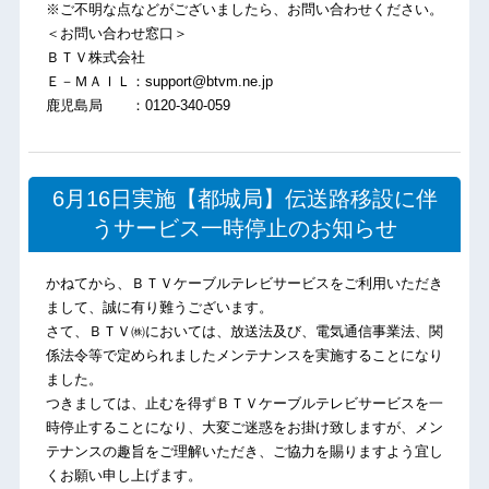
※ご不明な点などがございましたら、お問い合わせください。
＜お問い合わせ窓口＞
ＢＴＶ株式会社
Ｅ－ＭＡＩＬ：support@btvm.ne.jp
鹿児島局 ：0120-340-059
6月16日実施【都城局】伝送路移設に伴
うサービス一時停止のお知らせ
かねてから、ＢＴＶケーブルテレビサービスをご利用いただき
まして、誠に有り難うございます。
さて、ＢＴＶ㈱においては、放送法及び、電気通信事業法、関
係法令等で定められましたメンテナンスを実施することになり
ました。
つきましては、止むを得ずＢＴＶケーブルテレビサービスを一
時停止することになり、大変ご迷惑をお掛け致しますが、メン
テナンスの趣旨をご理解いただき、ご協力を賜りますよう宜し
くお願い申し上げます。