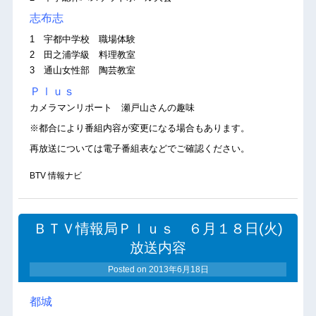
志布志
1 宇都中学校 職場体験
2 田之浦学級 料理教室
3 通山女性部 陶芸教室
Ｐｌｕｓ
カメラマンリポート 瀬戸山さんの趣味
※都合により番組内容が変更になる場合もあります。
再放送については電子番組表などでご確認ください。
BTV 情報ナビ
ＢＴＶ情報局Ｐｌｕｓ ６月１８日(火)
放送内容
Posted on
2013年6月18日
都城