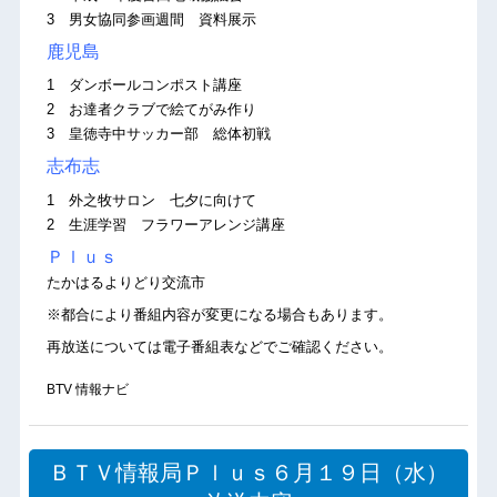
3 男女協同参画週間 資料展示
鹿児島
1 ダンボールコンポスト講座
2 お達者クラブで絵てがみ作り
3 皇徳寺中サッカー部 総体初戦
志布志
1 外之牧サロン 七夕に向けて
2 生涯学習 フラワーアレンジ講座
Ｐｌｕｓ
たかはるよりどり交流市
※都合により番組内容が変更になる場合もあります。
再放送については電子番組表などでご確認ください。
BTV 情報ナビ
ＢＴＶ情報局Ｐｌｕｓ６月１９日（水）