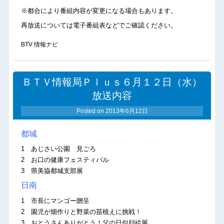
※都合により番組内容が変更になる場合もあります。
再放送については電子番組表などでご確認ください。
BTV 情報ナビ
ＢＴＶ情報局Ｐｌｕｓ６月１２日（水）
放送内容
Posted on
2013年6月12日
都城
1 あじさい公園 見ごろ
2 お口の健康フェスティバル
3 県美協都城支部展
日南
1 市長にマンゴー贈呈
2 園児が畑作りと野菜の苗植えに挑戦！
3 おとうさんありがとう！父の日似顔絵展