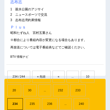
志布志
1 親水公園のアジサイ
2 ニュースポーツで交流
3 志布志湾釣果情報
Ｐｌｕｓ
昭和たずね人 宮村五重さん
※都合により番組内容が変更になる場合もあります。
再放送については電子番組表などでご確認ください。
BTV 情報ナビ
234 / 244
« 先頭
«
...
10
20
30
...
232
233
234
235
236
...
240