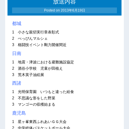
放送内容
Posted on
2013年6月19日
都城
1 小さな親切実行章表彰式
2 べっぴんマルシェ
3 格闘技イベント剛力開催間近
日南
1 地震・津波における避難施設協定
2 酒谷小学校 児童が田植え
3 荒木英子油絵展
西諸
1 光明保育園 いつもと違った給食
2 不思議な形をした野菜
3 マンゴーの収穫始まる
鹿児島
1 星ヶ峯東西ふれあいＧＧ大会
2 中学総体バスケットボール大会