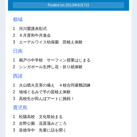
Posted on
2013年6月7日
都城
1 河川愛護表彰式
2 ６月度和牛共進会
3 エーデルワイス幼保園 田植え体験
日南
1 鵜戸小中学校 サーフィン授業はじまる
2 シンガポール生押し花・折り紙体験
西諸
1 火山噴火災害の備え ４校合同避難訓練
2 地域ぐるみで芋の苗植え体験
3 高校生が田んぼアートに挑戦！
鹿児島
1 松陽高校 文化祭始まる
2 吉野公園 花菖蒲みどころ
3 皇徳寺中 先輩に話を聞く