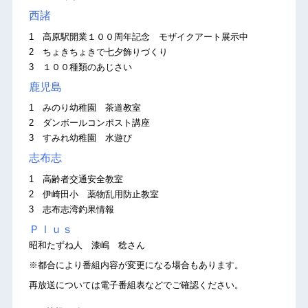
西諸
1 高原駅開業１００周年記念 モザイクアート展示中
2 ちょきちょきで七夕飾りづくり
3 １００種類のあじさい
鹿児島
1 みのり幼稚園 茶道教室
2 ダンボールコンポスト講座
3 すみれ幼稚園 水遊び
志布志
1 高齢者交通安全教室
2 伊崎田小 薬物乱用防止教室
3 志布志湾釣果情報
Ｐｌｕｓ
昭和たずね人 漆嶋 稔さん
※都合により番組内容が変更になる場合もあります。
再放送については電子番組表などでご確認ください。