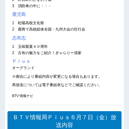
3 消防車の中に・・・
鹿児島
1 松陽高校文化祭
2 鹿商で高校総体全国・九州大会の壮行会
志布志
1 玉味製菓４０周年
2 古布の魅力をご紹介！ぎゃらりー清家
Ｐｌｕｓ
オーグランド
※都合により番組内容が変更になる場合もあります。
再放送については電子番組表などでご確認ください。
BTV 情報ナビ
ＢＴＶ情報局Ｐｌｕｓ６月７日（金）放
送内容