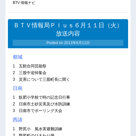
BTV 情報ナビ
ＢＴＶ情報局Ｐｌｕｓ６月１１日（火）
放送内容
Posted on
2013年6月11日
都城
1 五館合同芸能祭
2 三股中追悼集会
3 災害について三股町長に聞く
日南
1 飫肥小学校で時の記念日行事
2 日南市土砂災害及び水防訓練
3 日南市でボーリング大会
西諸
1 野尻小 風水害避難訓練
2 野尻町のひまわり畑