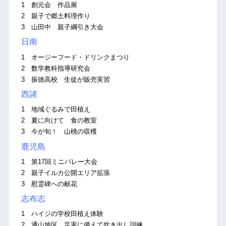
1 創元会 作品展
2 親子で郷土料理作り
3 山田中 親子綱引き大会
日南
1 オージーフード・ドリンクまつり
2 数学教科指導研究会
3 振徳高校 生徒が販売実習
西諸
1 地域ぐるみで田植え
2 夏に向けて 食の教室
3 今が旬！ 山桃の収穫
鹿児島
1 第17回ミニバレー大会
2 親子イルカ公開エリア拡張
3 慰霊碑への献花
志布志
1 ハイジの学校田植え体験
2 通山地区 災害に備えて炊き出し訓練