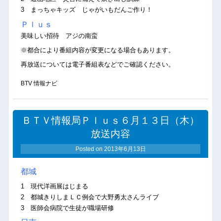
3 まっちゃキッズ じゃがいもだんご作り！
Ｐｌｕｓ
美味しい招待 アジの南蛮
※都合により番組内容が変更になる場合もあります。
再放送については電子番組表などでご確認ください。
BTV 情報ナビ
ＢＴＶ情報局Ｐｌｕｓ６月１３日（木）
放送内容
Posted on
2013年6月13日
都城
1 現代洋画展はじまる
2 都城きりしまＬＣ例会で大野勇太さんライブ
3 医師会病院で生徒が職場研修