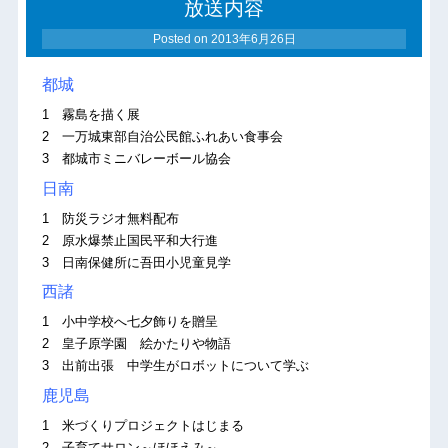
放送内容
Posted on
2013年6月26日
都城
1 霧島を描く展
2 一万城東部自治公民館ふれあい食事会
3 都城市ミニバレーボール協会
日南
1 防災ラジオ無料配布
2 原水爆禁止国民平和大行進
3 日南保健所に吾田小児童見学
西諸
1 小中学校へ七夕飾りを贈呈
2 皇子原学園 絵かたりや物語
3 出前出張 中学生がロボットについて学ぶ
鹿児島
1 米づくりプロジェクトはじまる
2 子育てサロン～ほほえみ～