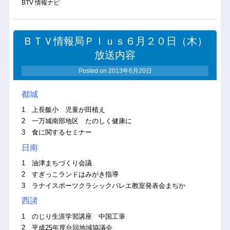
BTV 情報ナビ
ＢＴＶ情報局Ｐｌｕｓ６月２０日（木）
放送内容
Posted on
2013年6月20日
都城
1 上長飯小 児童が田植え
2 一万城南部地区 たのしく健康に
3 食に関するセミナー
日南
1 油津まちづくり会議
2 すぎっこランドはみがき指導
3 ラナイスポーツクラシックバレエ教室発表会まぢか
西諸
1 のじり生涯学習講座 中国工筆
2 平成25年度台回地域協議会