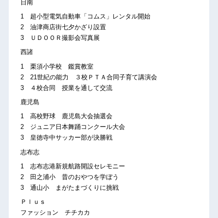
日南
1 超小型電気自動車「コムス」レンタル開始
2 油津商店街七夕かざり設置
3 ＵＤＯＯＲ撮影会写真展
西諸
1 栗須小学校 鑑賞教室
2 21世紀の能力 ３校ＰＴＡ合同子育て講演会
3 ４校合同 授業を通して交流
鹿児島
1 高校野球 鹿児島大会抽選会
2 ジュニア日本舞踊コンクール大会
3 皇徳寺中サッカー部が決勝戦
志布志
1 志布志港新規航路開設セレモニー
2 田之浦小 昔のおやつを学ぼう
3 通山小 まがたまづくりに挑戦
Ｐｌｕｓ
ファッション チチカカ