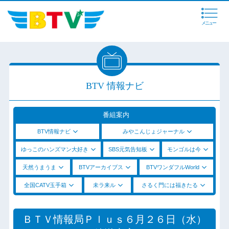
メニュー
BTV 情報ナビ
番組案内
BTV情報ナビ
みやこんじょジャーナル
ゆっこのハンズマン大好き
SBS元気告知板
モンゴルは今
天然うまうま
BTVアーカイブス
BTVワンダフルWorld
全国CATV玉手箱
未ラ来ル
さるく門には福きたる
ＢＴＶ情報局Ｐｌｕｓ６月２６日（水）