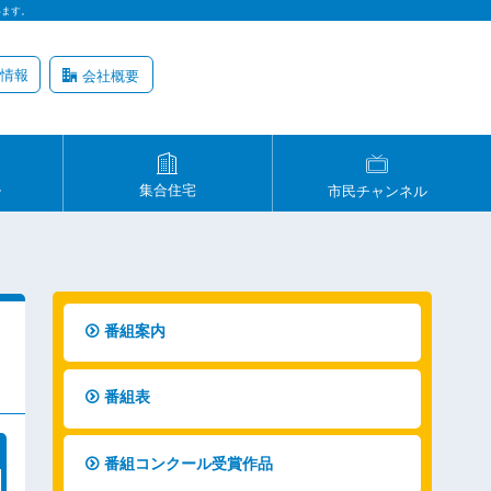
います。
情報
会社概要
ル
集合住宅
市民チャンネル
番組案内
番組表
番組コンクール受賞作品