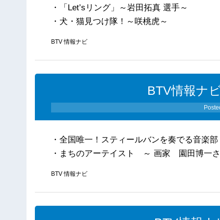
・「Let’sリング」～岩田拓真 選手～
・犬・猫見つけ隊！～咲桃虎～
BTV 情報ナビ
BTV情報ナビ
Poste
・全国唯一！スティールバンを奏でる音楽部
・まちのアーテイスト ～ 画家 園田博一
BTV 情報ナビ