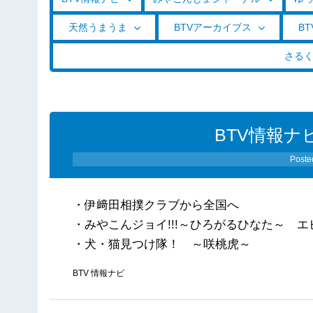
天然うまうま
BTVアーカイブス
BT
さる
BTV情報ナビ
Poste
・伊﨑田相撲クラブから全国へ
・みやこんジョイ!!!～ひろがるひなた～ 
・犬・猫見つけ隊！ ～咲桃虎～
BTV 情報ナビ