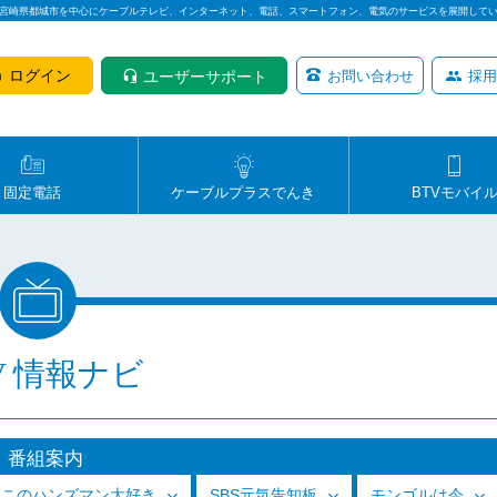
は宮崎県都城市を中心にケーブルテレビ、インターネット、電話、スマートフォン、電気のサービスを展開して
ログイン
ユーザーサポート
お問い合わせ
採用
固定電話
ケーブルプラスでんき
BTVモバイ
V 情報ナビ
番組案内
っこのハンズマン大好き
SBS元気告知板
モンゴルは今