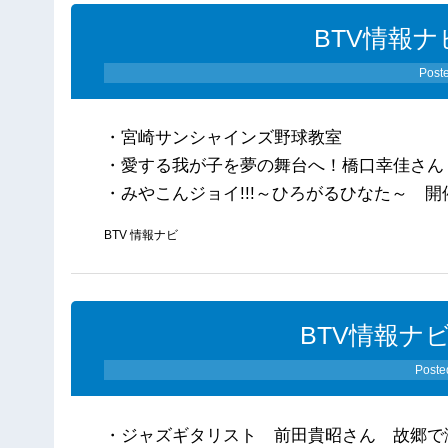
BTV情報ナ
Post
・宮崎サンシャインズ野球教室
・愛する我が子を夢の舞台へ！橋口幸佳さん
・みやこんジョイ!!!～ひろがるひなた～ 開
BTV 情報ナビ
BTV情報ナビ
Poste
・ジャズギタリスト 前田貴昭さん 故郷で