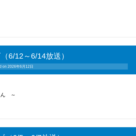
（6/12～6/14放送）
d on
2026年6月12日
さん ～