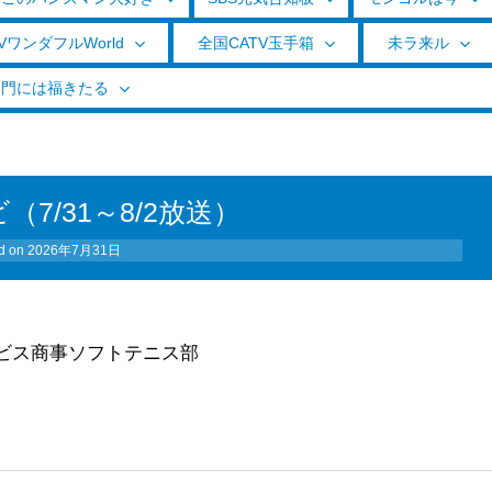
VワンダフルWorld
全国CATV玉手箱
未ラ来ル
く門には福きたる
（7/31～8/2放送）
d on
2026年7月31日
エビス商事ソフトテニス部