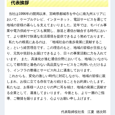
当社は1996年の開局以来、宮崎県都城市を中心に南九州エリアに
おいて、ケーブルテレビ、インターネット、電話サービスを通じて
地域の皆様の暮らしを支えてまいりました。近年では、モバイル事
業や電力供給サービスも展開し、放送と通信が融合する時代におい
て、より便利で快適な生活環境を提供できるよう努めております。
私たちの根底にあるのは、「地域社会の進歩発展に貢献するこ
と」という経営理念です。この理念のもと、地域の皆様が主役とな
り、元気や笑顔をお届けできるよう、日々の事業活動に力を入れて
います。 また、高速化が進む通信分野においても、地域にいながら
にして都市部と遜色のない高品質なサービスをご利用いただけるよ
う、インフラの整備とサービス向上に邁進しております。
これからも、変化の激しい時代に対応しながら、地域の皆様に親
しまれ、お役に立てる存在であり続けることをお約束いたします。
私たちは、お客様一人ひとりの声に耳を傾け、地域の発展に貢献す
る企業として、邁進してまいります。 今後とも、より一層のご指
導、ご鞭撻を賜りますよう、心よりお願い申し上げます。
代表取締役社長 江夏 徳次郎